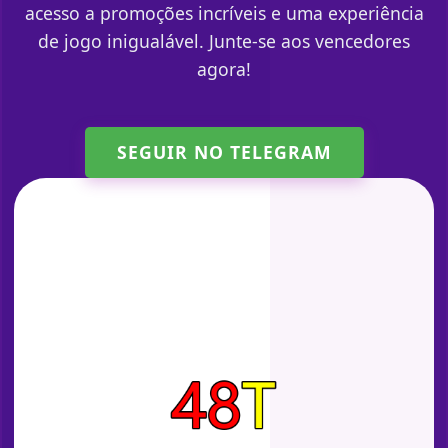
acesso a promoções incríveis e uma experiência
de jogo inigualável. Junte-se aos vencedores
agora!
SEGUIR NO TELEGRAM