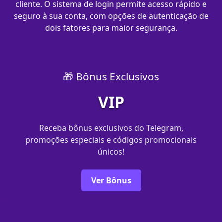
cliente. O sistema de login permite acesso rápido e
seguro à sua conta, com opções de autenticação de
dois fatores para maior segurança.
🎁 Bônus Exclusivos
VIP
Receba bônus exclusivos do Telegram,
promoções especiais e códigos promocionais
únicos!
Ver Bônus