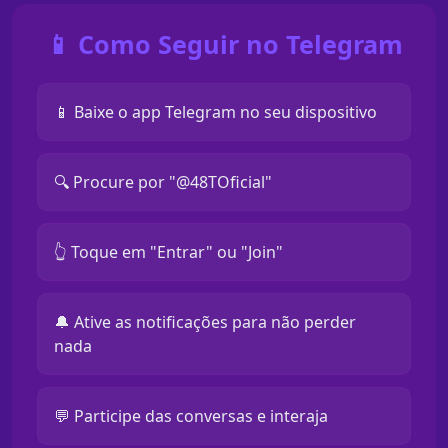
📱 Como Seguir no Telegram
📱 Baixe o app Telegram no seu dispositivo
🔍 Procure por "@48TOficial"
👆 Toque em "Entrar" ou "Join"
🔔 Ative as notificações para não perder
nada
💬 Participe das conversas e interaja