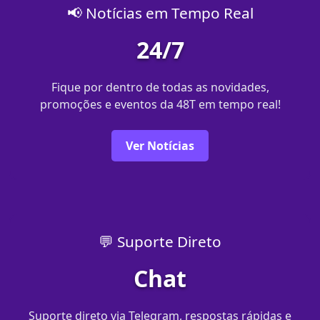
📢 Notícias em Tempo Real
24/7
Fique por dentro de todas as novidades,
promoções e eventos da 48T em tempo real!
Ver Notícias
💬 Suporte Direto
Chat
Suporte direto via Telegram, respostas rápidas e