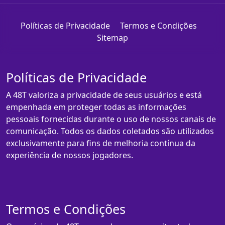
Políticas de Privacidade
Termos e Condições
Sitemap
Políticas de Privacidade
A 48T valoriza a privacidade de seus usuários e está
empenhada em proteger todas as informações
pessoais fornecidas durante o uso de nossos canais de
comunicação. Todos os dados coletados são utilizados
exclusivamente para fins de melhoria contínua da
experiência de nossos jogadores.
Termos e Condições