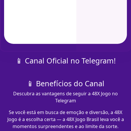
📱 Canal Oficial no Telegram!
📱 Benefícios do Canal
Descubra as vantagens de seguir a 48X Jogo no
Telegram
Se você está em busca de emoção e diversão, a 48X
Jogo é a escolha certa — a 48X Jogo Brasil leva você a
momentos surpreendentes e ao limite da sorte.