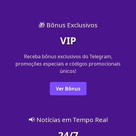
🎁 Bônus Exclusivos
VIP
Receba bônus exclusivos do Telegram,
promoções especiais e códigos promocionais
únicos!
Ver Bônus
📢 Notícias em Tempo Real
24/7