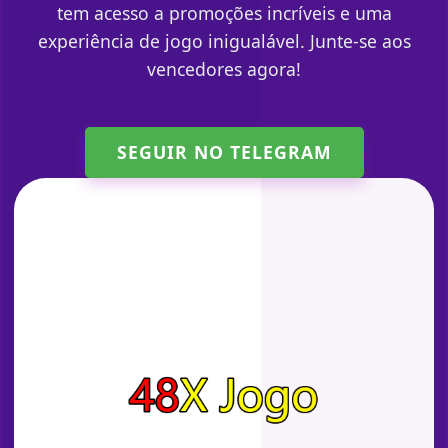
tem acesso a promoções incríveis e uma
experiência de jogo inigualável. Junte-se aos
vencedores agora!
SEGUIR NO TELEGRAM