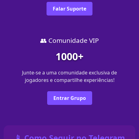
Falar Suporte
👥 Comunidade VIP
1000+
Junte-se a uma comunidade exclusiva de
jogadores e compartilhe experiências!
Entrar Grupo
📱 Como Seguir no Telegram