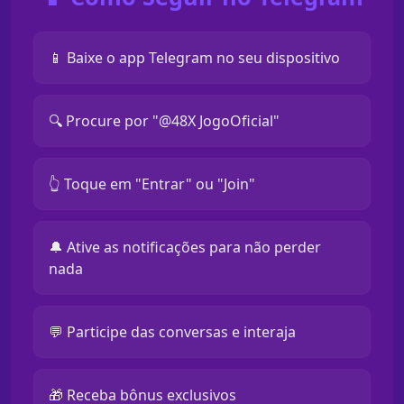
📱 Baixe o app Telegram no seu dispositivo
🔍 Procure por "@48X JogoOficial"
👆 Toque em "Entrar" ou "Join"
🔔 Ative as notificações para não perder
nada
💬 Participe das conversas e interaja
🎁 Receba bônus exclusivos