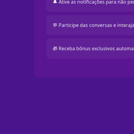
🔔 Ative as notificações para não p
💬 Participe das conversas e interaj
🎁 Receba bônus exclusivos autom