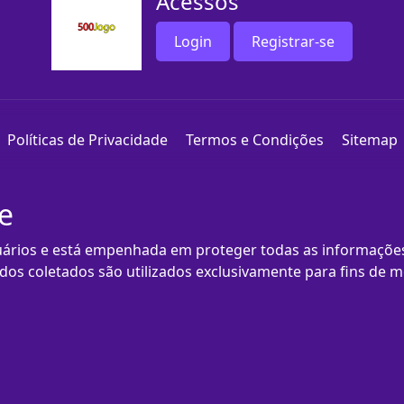
Acessos
Login
Registrar-se
Políticas de Privacidade
Termos e Condições
Sitemap
de
suários e está empenhada em proteger todas as informaçõe
os coletados são utilizados exclusivamente para fins de m