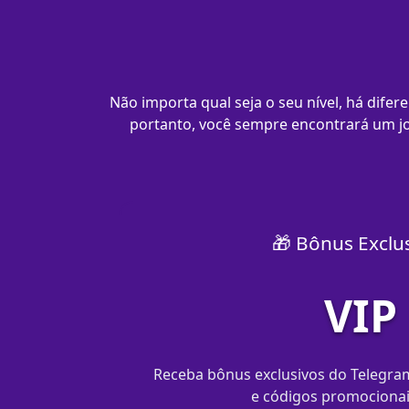
Não importa qual seja o seu nível, há dife
portanto, você sempre encontrará um j
🎁 Bônus Exclu
VIP
Receba bônus exclusivos do Telegra
e códigos promocionai