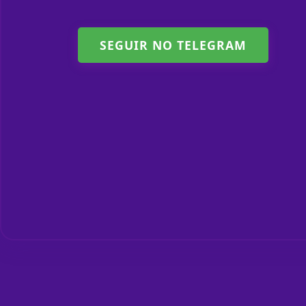
SEGUIR NO TELEGRAM