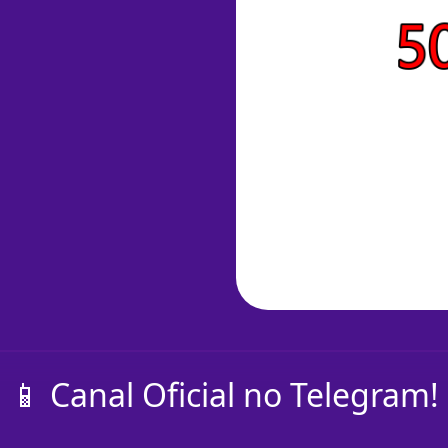
📱 Canal Oficial no Telegram!