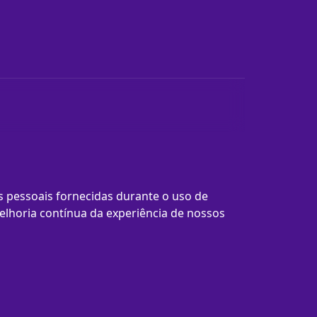
s pessoais fornecidas durante o uso de
elhoria contínua da experiência de nossos