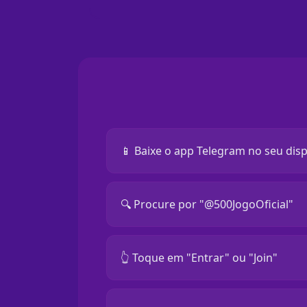
📱 Baixe o app Telegram no seu disp
🔍 Procure por "@500JogoOficial"
👆 Toque em "Entrar" ou "Join"