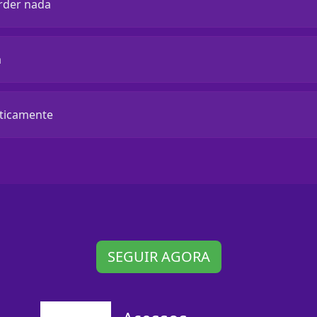
erder nada
a
aticamente
SEGUIR AGORA