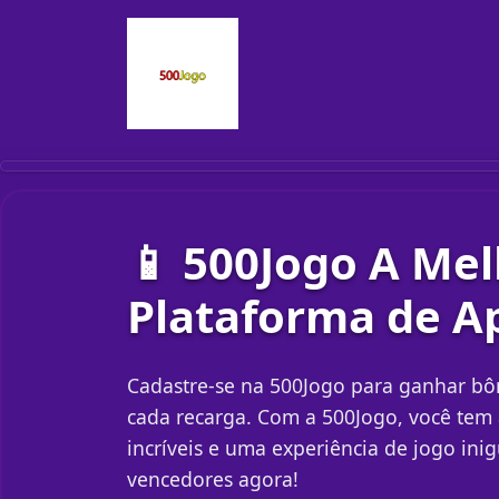
📱 500Jogo A Me
Plataforma de A
Cadastre-se na 500Jogo para ganhar bô
cada recarga. Com a 500Jogo, você tem
incríveis e uma experiência de jogo inig
vencedores agora!