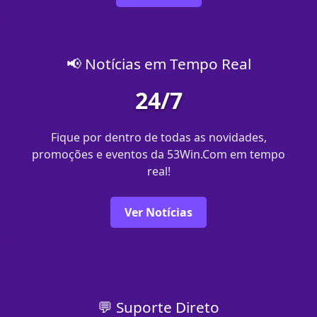
📢 Notícias em Tempo Real
24/7
Fique por dentro de todas as novidades,
promoções e eventos da 53Win.Com em tempo
real!
Ver Notícias
💬 Suporte Direto