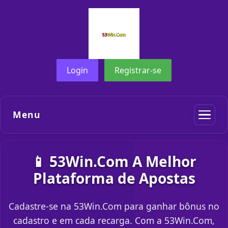
Login
Registrar-se
Menu
📱 53Win.Com A Melhor
Plataforma de Apostas
Cadastre-se na 53Win.Com para ganhar bônus no
cadastro e em cada recarga. Com a 53Win.Com,