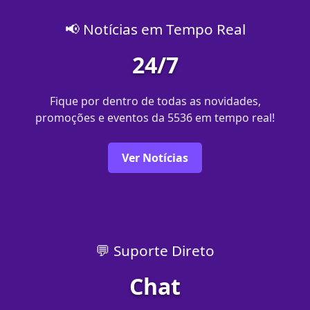
📢 Notícias em Tempo Real
24/7
Fique por dentro de todas as novidades,
promoções e eventos da 5536 em tempo real!
Ver Notícias
💬 Suporte Direto
Chat