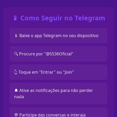
📱 Como Seguir no Telegram
📱 Baixe o app Telegram no seu dispositivo
🔍 Procure por "@5536Oficial"
👆 Toque em "Entrar" ou "Join"
🔔 Ative as notificações para não perder
nada
💬 Participe das conversas e interaja