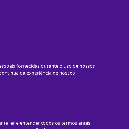
essoais fornecidas durante o uso de nossos
 contínua da experiência de nossos
nte ler e entender todos os termos antes