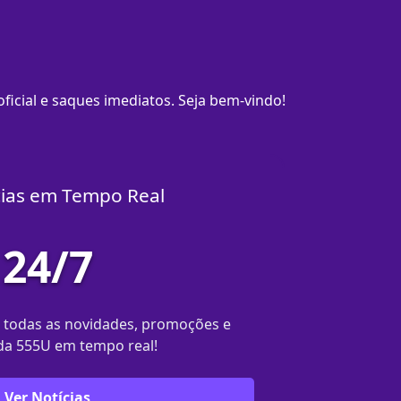
ficial e saques imediatos. Seja bem-vindo!
cias em Tempo Real
24/7
e todas as novidades, promoções e
da 555U em tempo real!
Ver Notícias