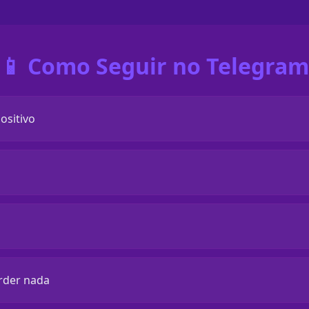
📱 Como Seguir no Telegram
ositivo
erder nada