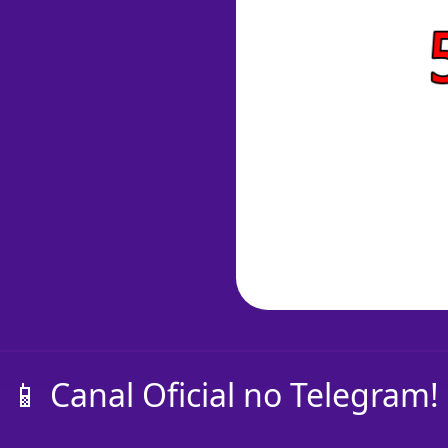
📱 Canal Oficial no Telegram!