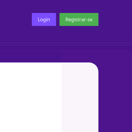
Login
Registrar-se