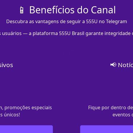
📱 Benefícios do Canal
Descubra as vantagens de seguir a 555U no Telegram
 usuários — a plataforma 555U Brasil garante integridade o
sivos
📢 Notí
m, promoções especiais
Fique por dentro d
s únicos!
eventos 