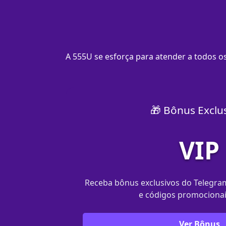
A 555U se esforça para atender a todos os
🎁 Bônus Exclu
VIP
Receba bônus exclusivos do Telegra
e códigos promocionai
Ver Bônus