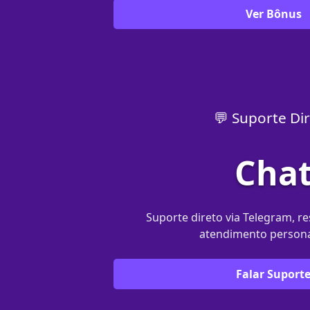
Ver Bônus
💬 Suporte Di
Cha
Suporte direto via Telegram, r
atendimento persona
Falar Suport