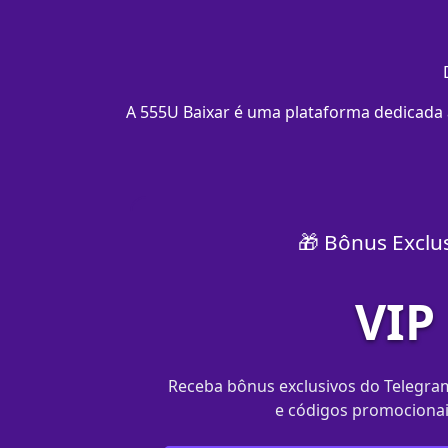
A 555U Baixar é uma plataforma dedicada a
🎁 Bônus Exclu
VIP
Receba bônus exclusivos do Telegra
e códigos promocionai