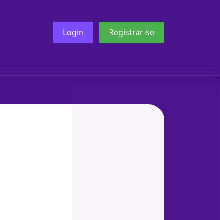
Login
Registrar-se