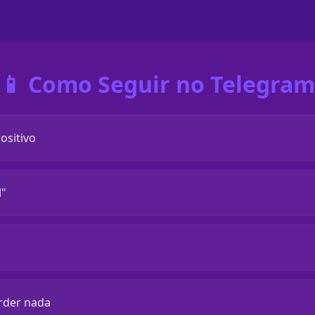
📱 Como Seguir no Telegram
ositivo
l"
erder nada