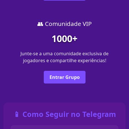
👥 Comunidade VIP
1000+
Junte-se a uma comunidade exclusiva de
jogadores e compartilhe experiências!
Entrar Grupo
📱 Como Seguir no Telegram