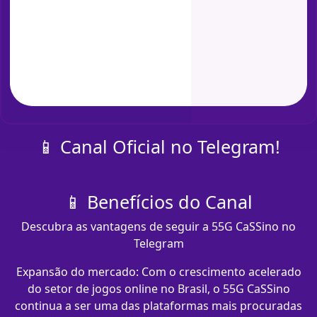
📱 Canal Oficial no Telegram!
📱 Benefícios do Canal
Descubra as vantagens de seguir a 55G CaSSino no
Telegram
Expansão do mercado: Com o crescimento acelerado
do setor de jogos online no Brasil, o 55G CaSSino
continua a ser uma das plataformas mais procuradas