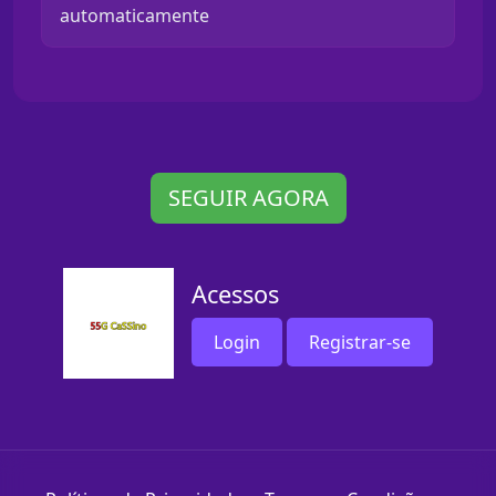
automaticamente
SEGUIR AGORA
Acessos
Login
Registrar-se