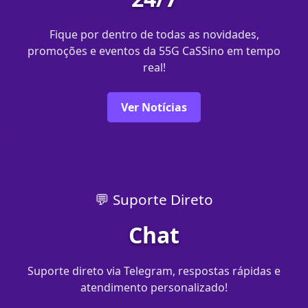
Fique por dentro de todas as novidades,
promoções e eventos da 55G CaSSino em tempo
real!
Ver Notícias
💬 Suporte Direto
Chat
Suporte direto via Telegram, respostas rápidas e
atendimento personalizado!