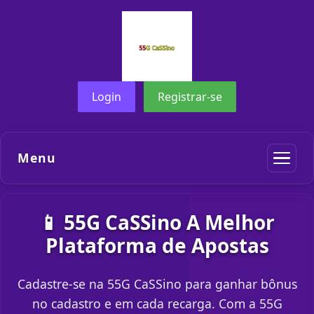
Login
Registrar-se
Menu
📱 55G CaSSino A Melhor
Plataforma de Apostas
Cadastre-se na 55G CaSSino para ganhar bônus
no cadastro e em cada recarga. Com a 55G