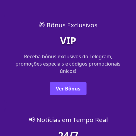
🎁 Bônus Exclusivos
VIP
Receba bônus exclusivos do Telegram,
promoções especiais e códigos promocionais
únicos!
Ver Bônus
📢 Notícias em Tempo Real
24/7