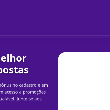
elhor
postas
bônus no cadastro e em
em acesso a promoções
ualável. Junte-se aos