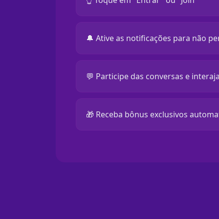
👆 Toque em "Entrar" ou "Join"
🔔 Ative as notificações para não p
💬 Participe das conversas e interaj
🎁 Receba bônus exclusivos autom