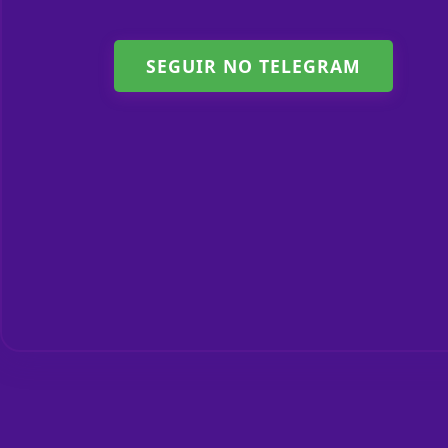
SEGUIR NO TELEGRAM