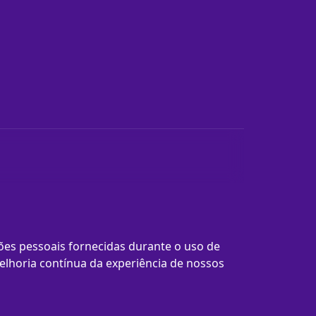
ões pessoais fornecidas durante o uso de
elhoria contínua da experiência de nossos