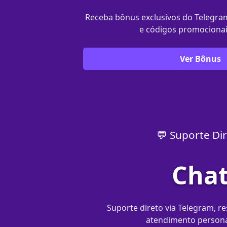
Receba bônus exclusivos do Telegra
e códigos promocionai
Ver Bônus
💬 Suporte Di
Cha
Suporte direto via Telegram, r
atendimento persona