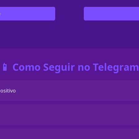
e
📱 Como Seguir no Telegram
ositivo