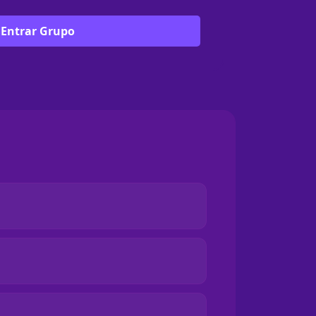
Entrar Grupo