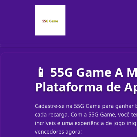
📱 55G Game A M
Plataforma de A
Cadastre-se na 55G Game para ganhar 
cada recarga. Com a 55G Game, você t
incríveis e uma experiência de jogo inig
vencedores agora!