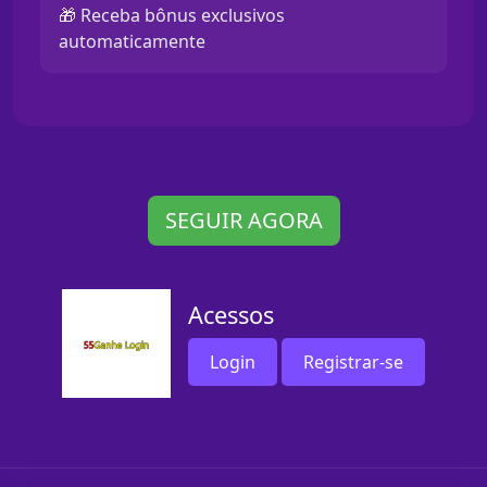
🎁 Receba bônus exclusivos
automaticamente
SEGUIR AGORA
Acessos
Login
Registrar-se