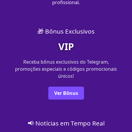
profissional.
🎁 Bônus Exclusivos
VIP
Receba bônus exclusivos do Telegram,
promoções especiais e códigos promocionais
únicos!
Ver Bônus
📢 Notícias em Tempo Real