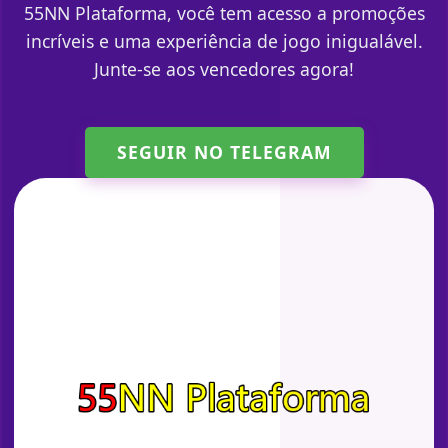
55NN Plataforma, você tem acesso a promoções
incríveis e uma experiência de jogo inigualável.
Junte-se aos vencedores agora!
SEGUIR NO TELEGRAM