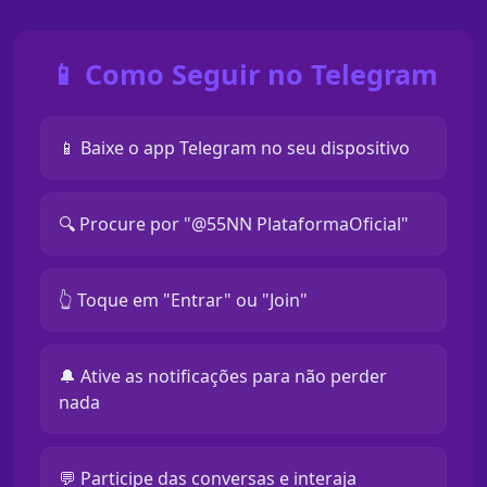
📱 Como Seguir no Telegram
📱 Baixe o app Telegram no seu dispositivo
🔍 Procure por "@55NN PlataformaOficial"
👆 Toque em "Entrar" ou "Join"
🔔 Ative as notificações para não perder
nada
💬 Participe das conversas e interaja