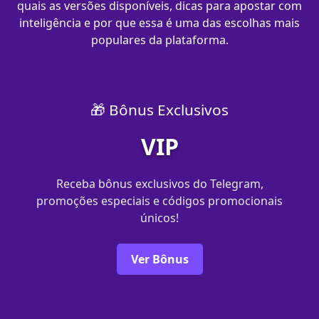
quais as versões disponíveis, dicas para apostar com
inteligência e por que essa é uma das escolhas mais
populares da plataforma.
🎁 Bônus Exclusivos
VIP
Receba bônus exclusivos do Telegram,
promoções especiais e códigos promocionais
únicos!
Ver Bônus