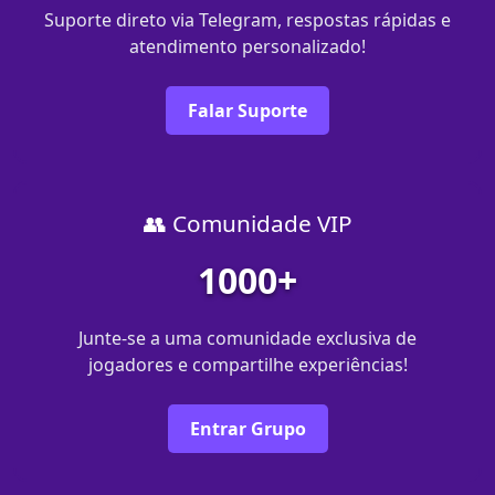
Suporte direto via Telegram, respostas rápidas e
atendimento personalizado!
Falar Suporte
👥 Comunidade VIP
1000+
Junte-se a uma comunidade exclusiva de
jogadores e compartilhe experiências!
Entrar Grupo