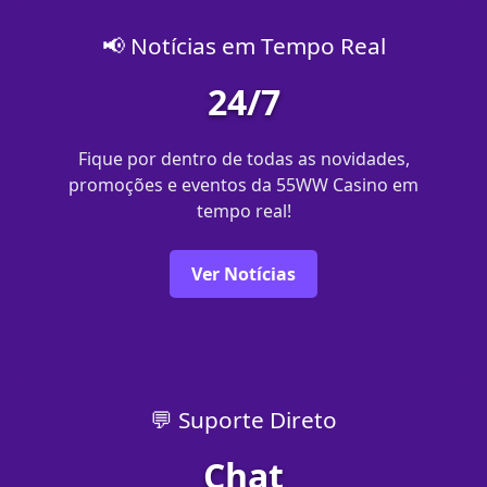
📢 Notícias em Tempo Real
24/7
Fique por dentro de todas as novidades,
promoções e eventos da 55WW Casino em
tempo real!
Ver Notícias
💬 Suporte Direto
Chat