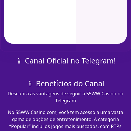
📱 Canal Oficial no Telegram!
📱 Benefícios do Canal
Descubra as vantagens de seguir a 55WW Casino no
Telegram
No 55WW Casino com​, você tem acesso a uma vasta
gama de opções de entretenimento. A categoria
“Popular” inclui os jogos mais buscados, com RTPs