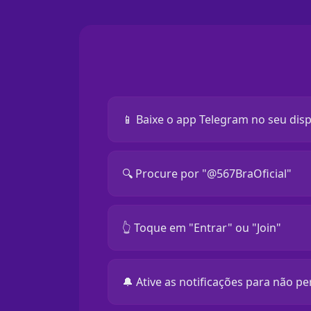
📱 Baixe o app Telegram no seu disp
🔍 Procure por "@567BraOficial"
👆 Toque em "Entrar" ou "Join"
🔔 Ative as notificações para não p