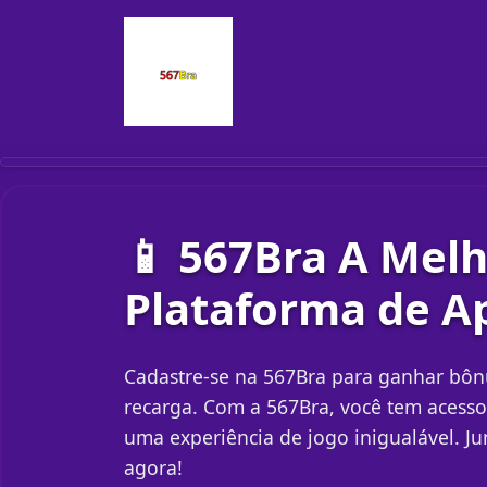
📱 567Bra A Mel
Plataforma de A
Cadastre-se na 567Bra para ganhar bôn
recarga. Com a 567Bra, você tem acesso
uma experiência de jogo inigualável. J
agora!