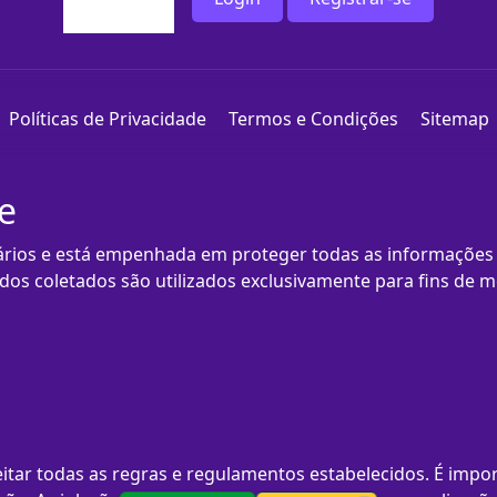
Políticas de Privacidade
Termos e Condições
Sitemap
de
uários e está empenhada em proteger todas as informações
os coletados são utilizados exclusivamente para fins de m
ar todas as regras e regulamentos estabelecidos. É impor