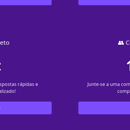
reto
👥 
t
espostas rápidas e
Junte-se a uma com
lizado!
compa
e