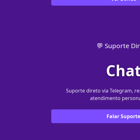
💬 Suporte Di
Cha
Suporte direto via Telegram, r
atendimento persona
Falar Suport