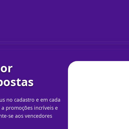
hor
postas
us no cadastro e em cada
 a promoções incríveis e
unte-se aos vencedores