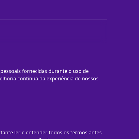
 pessoais fornecidas durante o uso de
elhoria contínua da experiência de nossos
tante ler e entender todos os termos antes