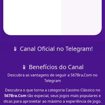
📱 Canal Oficial no Telegram!
📱 Benefícios do Canal
Descubra as vantagens de seguir a 567Bra.Com no
Telegram
Descubra o que torna a categoria Cassino Clássico no
567Bra.Com
tão especial, seus jogos mais populares e
dicas para aproveitar ao máximo a experiência de jogo.