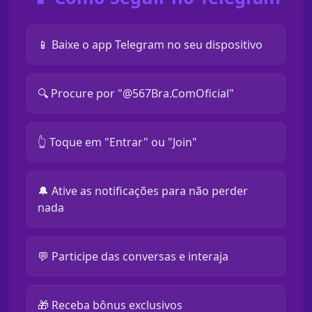
📱 Baixe o app Telegram no seu dispositivo
🔍 Procure por "@567Bra.ComOficial"
👆 Toque em "Entrar" ou "Join"
🔔 Ative as notificações para não perder
nada
💬 Participe das conversas e interaja
🎁 Receba bônus exclusivos