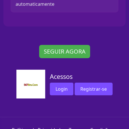
automaticamente
SEGUIR AGORA
Acessos
Login
Registrar-se