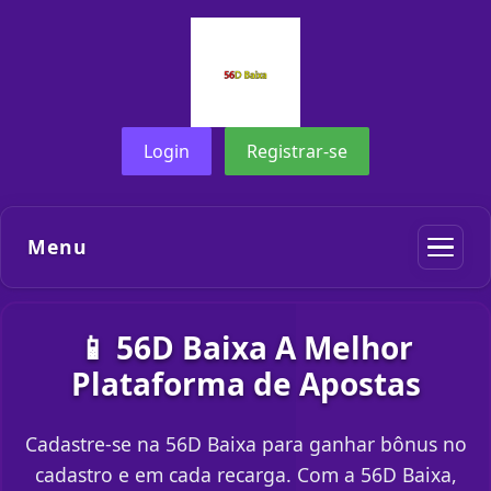
Login
Registrar-se
Menu
📱 56D Baixa A Melhor
Plataforma de Apostas
Cadastre-se na 56D Baixa para ganhar bônus no
cadastro e em cada recarga. Com a 56D Baixa,