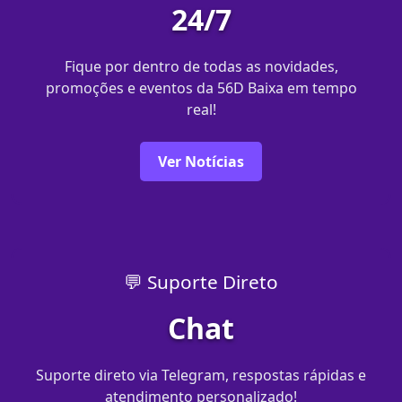
24/7
Fique por dentro de todas as novidades,
promoções e eventos da 56D Baixa em tempo
real!
Ver Notícias
💬 Suporte Direto
Chat
Suporte direto via Telegram, respostas rápidas e
atendimento personalizado!