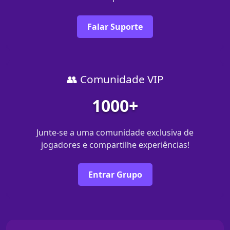
Falar Suporte
👥 Comunidade VIP
1000+
Junte-se a uma comunidade exclusiva de
jogadores e compartilhe experiências!
Entrar Grupo