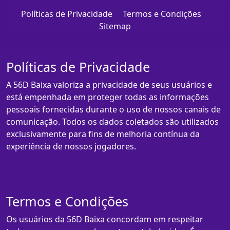
Políticas de Privacidade
Termos e Condições
Sitemap
Políticas de Privacidade
A 56D Baixa valoriza a privacidade de seus usuários e
está empenhada em proteger todas as informações
pessoais fornecidas durante o uso de nossos canais de
comunicação. Todos os dados coletados são utilizados
exclusivamente para fins de melhoria contínua da
experiência de nossos jogadores.
Termos e Condições
Os usuários da 56D Baixa concordam em respeitar