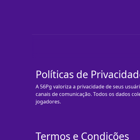
Políticas de Privacida
A 56Pg valoriza a privacidade de seus usuá
canais de comunicação. Todos os dados cole
jogadores.
Termos e Condições