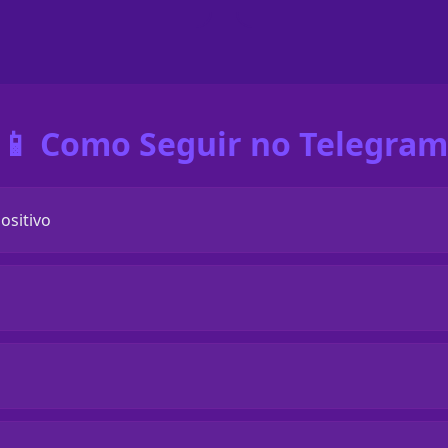
📱 Como Seguir no Telegram
ositivo