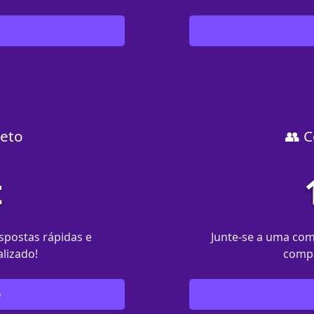
reto
👥 
t
espostas rápidas e
Junte-se a uma com
lizado!
compa
e