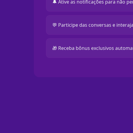
🔔 Ative as notificações para não p
💬 Participe das conversas e interaj
🎁 Receba bônus exclusivos autom