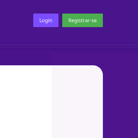
Login
Registrar-se