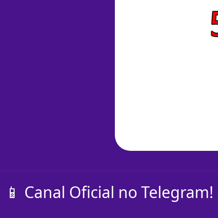
📱 Canal Oficial no Telegram!