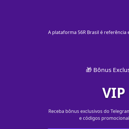
A plataforma 56R Brasil é referência 
🎁 Bônus Exclu
VIP
Receba bônus exclusivos do Telegra
e códigos promocionai