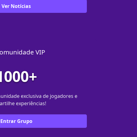
Ver Notícias
Comunidade VIP
1000+
unidade exclusiva de jogadores e
rtilhe experiências!
Entrar Grupo