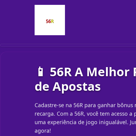
📱 56R A Melhor
de Apostas
Cadastre-se na 56R para ganhar bônus 
recarga. Com a 56R, você tem acesso a 
uma experiência de jogo inigualável. J
agora!