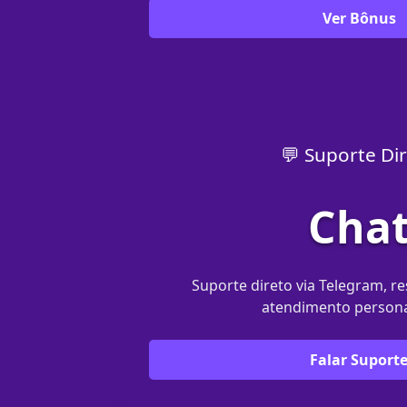
Ver Bônus
💬 Suporte Di
Cha
Suporte direto via Telegram, r
atendimento persona
Falar Suport