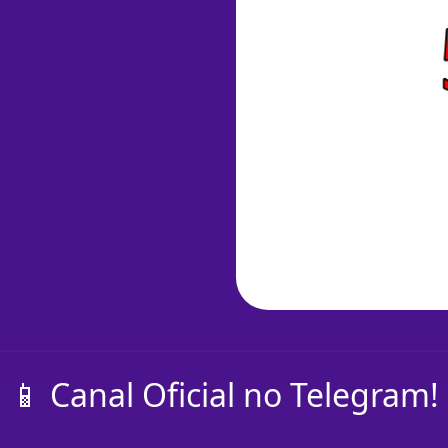
📱 Canal Oficial no Telegram!