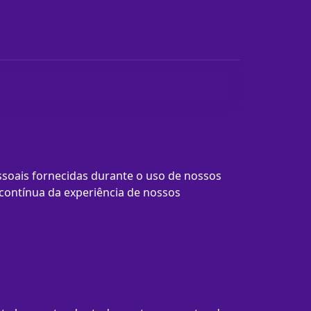
ssoais fornecidas durante o uso de nossos
 contínua da experiência de nossos