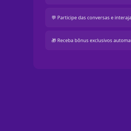
💬 Participe das conversas e interaj
🎁 Receba bônus exclusivos autom