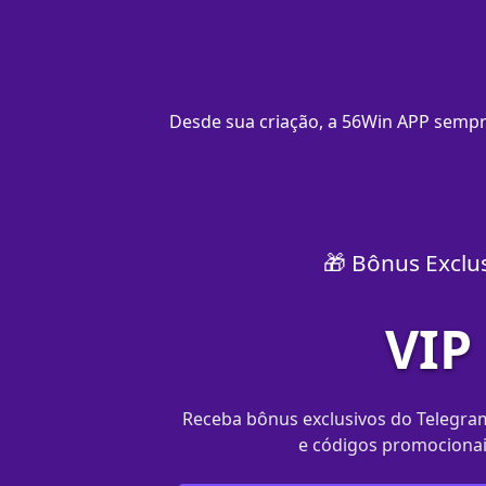
Desde sua criação, a 56Win APP sempre
🎁 Bônus Exclu
VIP
Receba bônus exclusivos do Telegra
e códigos promocionai