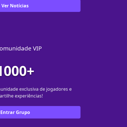
Ver Notícias
Comunidade VIP
1000+
unidade exclusiva de jogadores e
rtilhe experiências!
Entrar Grupo