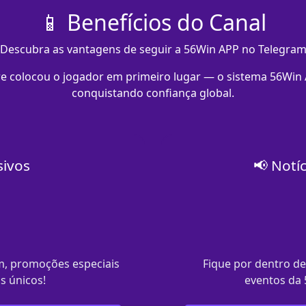
📱 Benefícios do Canal
Descubra as vantagens de seguir a 56Win APP no Telegra
 colocou o jogador em primeiro lugar — o sistema 56Win A
conquistando confiança global.
sivos
📢 Notí
m, promoções especiais
Fique por dentro d
s únicos!
eventos da 