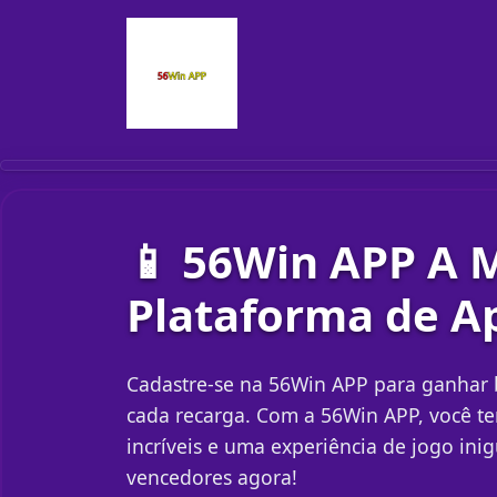
📱 56Win APP A 
Plataforma de A
Cadastre-se na 56Win APP para ganhar 
cada recarga. Com a 56Win APP, você t
incríveis e uma experiência de jogo inig
vencedores agora!