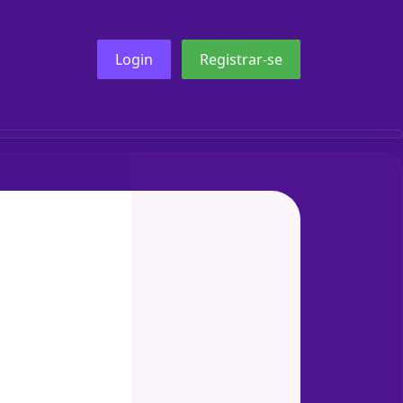
Login
Registrar-se