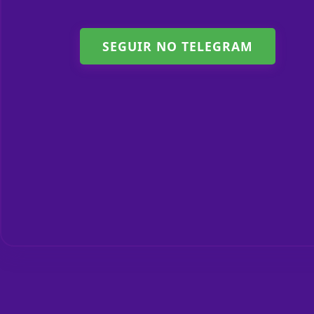
SEGUIR NO TELEGRAM