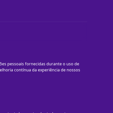
ões pessoais fornecidas durante o uso de
elhoria contínua da experiência de nossos