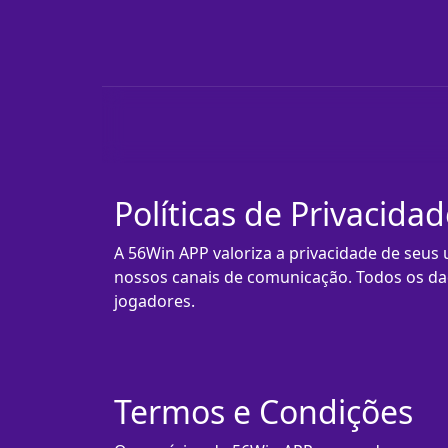
Políticas de Privacida
A 56Win APP valoriza a privacidade de seus
nossos canais de comunicação. Todos os dad
jogadores.
Termos e Condições