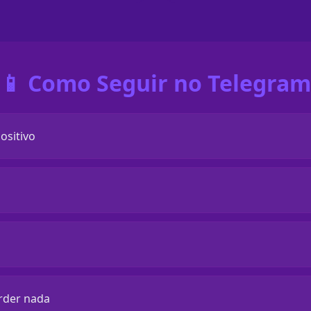
📱 Como Seguir no Telegram
ositivo
erder nada