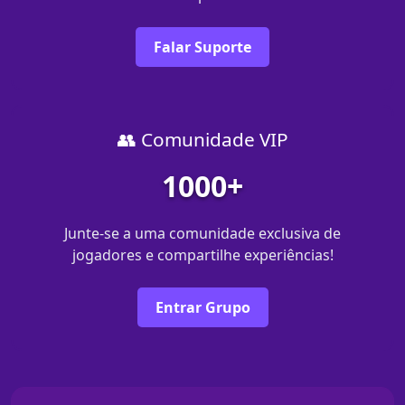
Falar Suporte
👥 Comunidade VIP
1000+
Junte-se a uma comunidade exclusiva de
jogadores e compartilhe experiências!
Entrar Grupo