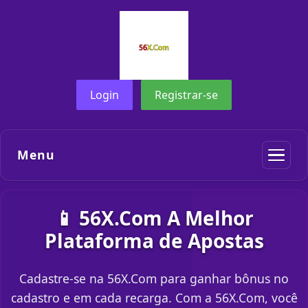
Login
Registrar-se
Menu
📱 56X.Com A Melhor
Plataforma de Apostas
Cadastre-se na 56X.Com para ganhar bônus no
cadastro e em cada recarga. Com a 56X.Com, você