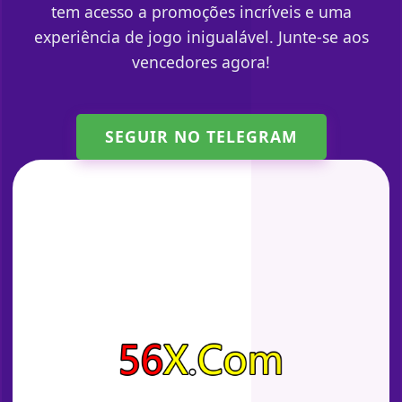
tem acesso a promoções incríveis e uma
experiência de jogo inigualável. Junte-se aos
vencedores agora!
SEGUIR NO TELEGRAM