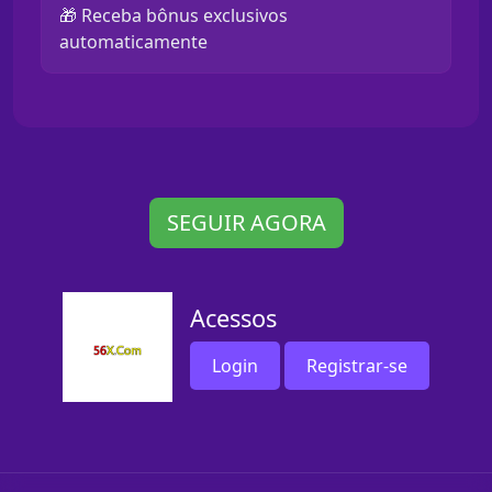
🎁 Receba bônus exclusivos
automaticamente
SEGUIR AGORA
Acessos
Login
Registrar-se