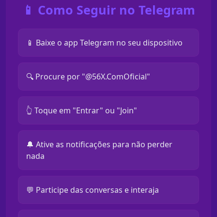
📱 Como Seguir no Telegram
📱 Baixe o app Telegram no seu dispositivo
🔍 Procure por "@56X.ComOficial"
👆 Toque em "Entrar" ou "Join"
🔔 Ative as notificações para não perder
nada
💬 Participe das conversas e interaja