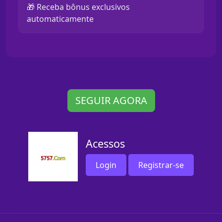
🎁 Receba bônus exclusivos
automaticamente
SEGUIR AGORA
Acessos
Login
Registrar-se