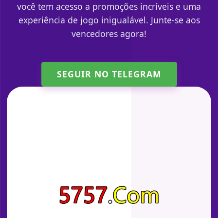
você tem acesso a promoções incríveis e uma
experiência de jogo inigualável. Junte-se aos
vencedores agora!
SEGUIR NO TELEGRAM