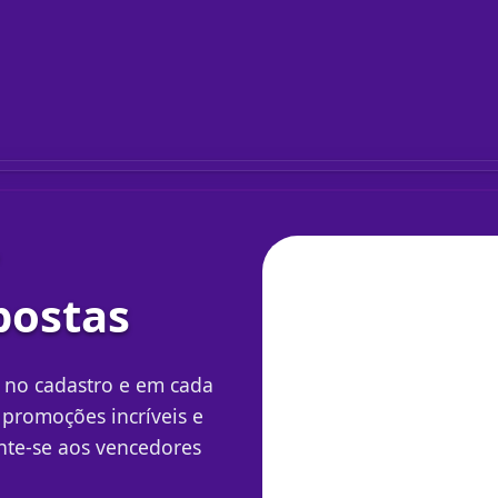
postas
 no cadastro e em cada
 promoções incríveis e
unte-se aos vencedores