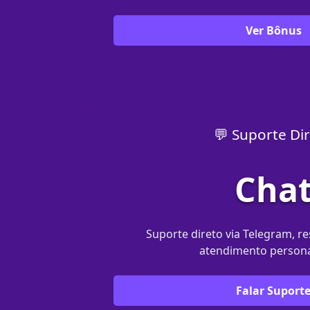
Ver Bônus
💬 Suporte Di
Cha
Suporte direto via Telegram, r
atendimento persona
Falar Suport