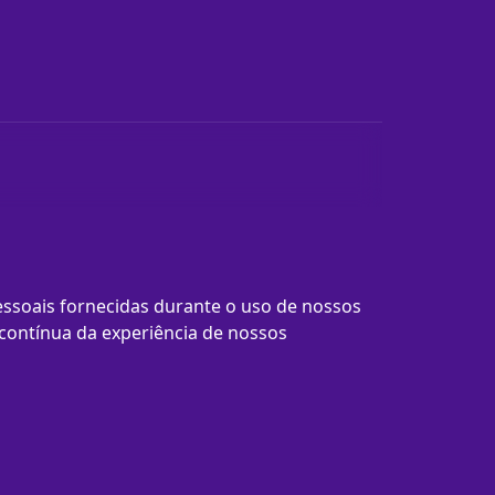
essoais fornecidas durante o uso de nossos
 contínua da experiência de nossos