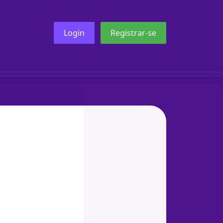
Login
Registrar-se