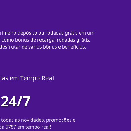
primeiro depósito ou rodadas grátis em um
s como bônus de recarga, rodadas grátis,
sfrutar de vários bônus e benefícios.
cias em Tempo Real
24/7
e todas as novidades, promoções e
da 5787 em tempo real!