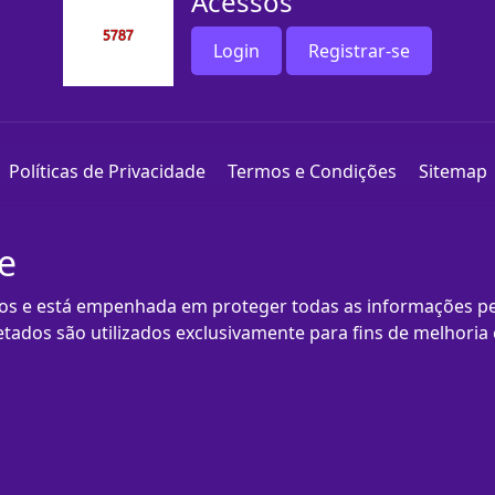
Acessos
Login
Registrar-se
Políticas de Privacidade
Termos e Condições
Sitemap
de
rios e está empenhada em proteger todas as informações p
tados são utilizados exclusivamente para fins de melhoria