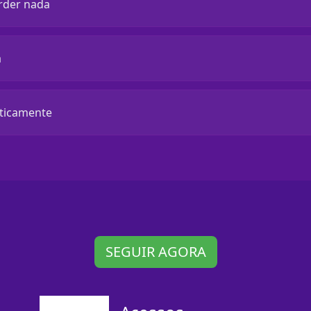
erder nada
a
aticamente
SEGUIR AGORA