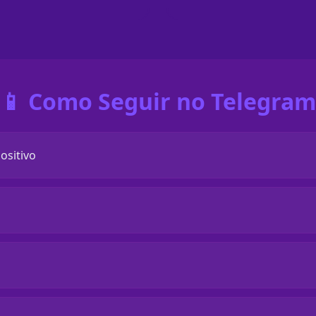
📱 Como Seguir no Telegram
ositivo