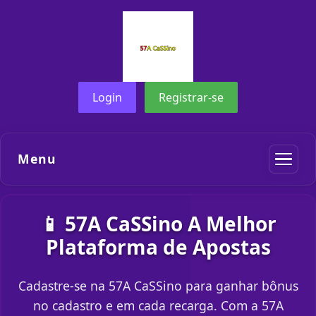
Login
Registrar-se
Menu
📱 57A CaSSino A Melhor
Plataforma de Apostas
Cadastre-se na 57A CaSSino para ganhar bônus
no cadastro e em cada recarga. Com a 57A