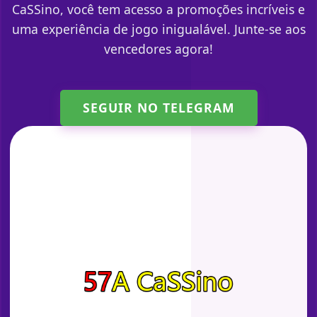
CaSSino, você tem acesso a promoções incríveis e
uma experiência de jogo inigualável. Junte-se aos
vencedores agora!
SEGUIR NO TELEGRAM