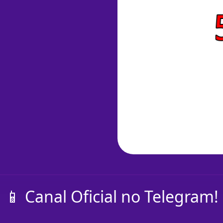
📱 Canal Oficial no Telegram!