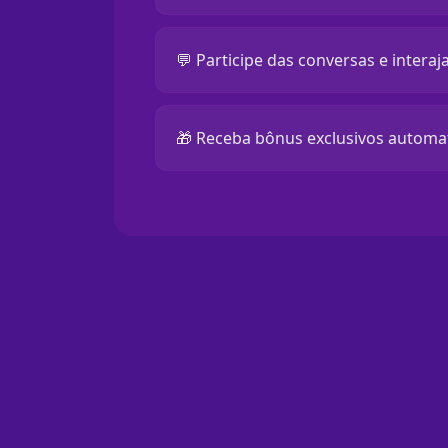
💬 Participe das conversas e interaj
🎁 Receba bônus exclusivos autom