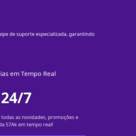
ipe de suporte especializada, garantindo
cias em Tempo Real
24/7
e todas as novidades, promoções e
da 57Ak em tempo real!