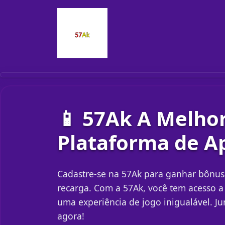
📱 57Ak A Melho
Plataforma de A
Cadastre-se na 57Ak para ganhar bônus
recarga. Com a 57Ak, você tem acesso a
uma experiência de jogo inigualável. J
agora!