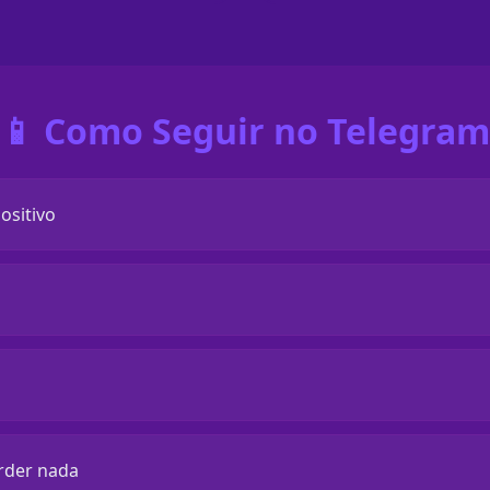
📱 Como Seguir no Telegram
ositivo
erder nada