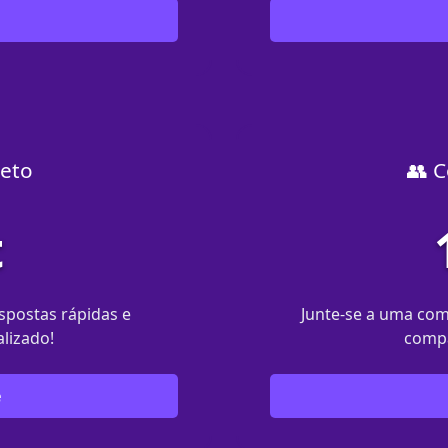
reto
👥 
t
espostas rápidas e
Junte-se a uma com
lizado!
compa
e