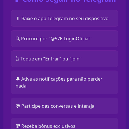
📱 Baixe o app Telegram no seu dispositivo
🔍 Procure por "@57E LoginOficial"
👆 Toque em "Entrar" ou "Join"
🔔 Ative as notificações para não perder
nada
💬 Participe das conversas e interaja
🎁 Receba bônus exclusivos