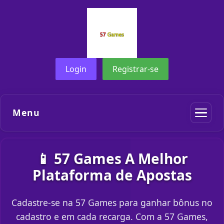
Login
Registrar-se
Menu
📱 57 Games A Melhor
Plataforma de Apostas
Cadastre-se na 57 Games para ganhar bônus no
cadastro e em cada recarga. Com a 57 Games,