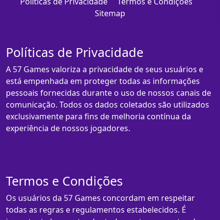
Políticas de Privacidade
Termos e Condições
Sitemap
Políticas de Privacidade
A 57 Games valoriza a privacidade de seus usuários e
está empenhada em proteger todas as informações
pessoais fornecidas durante o uso de nossos canais de
comunicação. Todos os dados coletados são utilizados
exclusivamente para fins de melhoria contínua da
experiência de nossos jogadores.
Termos e Condições
Os usuários da 57 Games concordam em respeitar
todas as regras e regulamentos estabelecidos. É