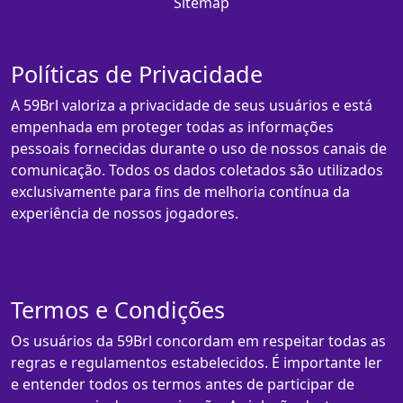
Sitemap
Políticas de Privacidade
A 59Brl valoriza a privacidade de seus usuários e está
empenhada em proteger todas as informações
pessoais fornecidas durante o uso de nossos canais de
comunicação. Todos os dados coletados são utilizados
exclusivamente para fins de melhoria contínua da
experiência de nossos jogadores.
Termos e Condições
Os usuários da 59Brl concordam em respeitar todas as
regras e regulamentos estabelecidos. É importante ler
e entender todos os termos antes de participar de