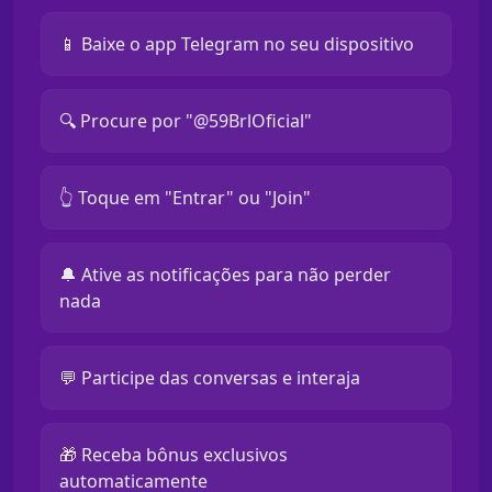
📱 Baixe o app Telegram no seu dispositivo
🔍 Procure por "@59BrlOficial"
👆 Toque em "Entrar" ou "Join"
🔔 Ative as notificações para não perder
nada
💬 Participe das conversas e interaja
🎁 Receba bônus exclusivos
automaticamente