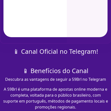
📱 Canal Oficial no Telegram!
📱 Benefícios do Canal
Descubra as vantagens de seguir a 59Brl no Telegram
A 59Brl é uma plataforma de apostas online moderna e
completa, voltada para o público brasileiro, com
suporte em português, métodos de pagamento locais e
promoções regionais.