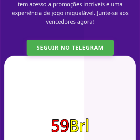
tem acesso a promoções incríveis e uma
experiência de jogo inigualável. Junte-se aos
vencedores agora!
SEGUIR NO TELEGRAM