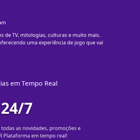
ram
 de TV, mitologias, culturas e muito mais.
oferecendo uma experiência de jogo que vai
cias em Tempo Real
24/7
e todas as novidades, promoções e
R Plataforma em tempo real!