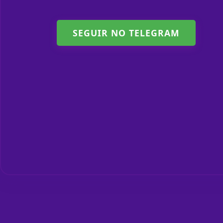
SEGUIR NO TELEGRAM