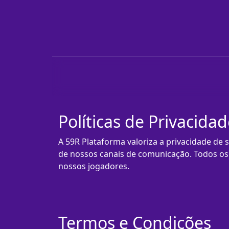
Políticas de Privacida
A 59R Plataforma valoriza a privacidade de
de nossos canais de comunicação. Todos os 
nossos jogadores.
Termos e Condições