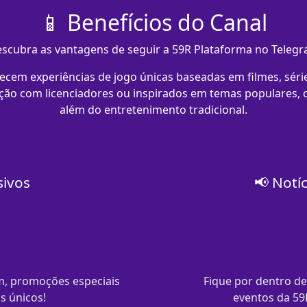
📱 Benefícios do Canal
scubra as vantagens de seguir a 59R Plataforma no Teleg
ecem experiências de jogo únicas baseadas em filmes, séries
ção com licenciadores ou inspirados em temas populares, 
além do entretenimento tradicional.
sivos
📢 Notí
m, promoções especiais
Fique por dentro d
s únicos!
eventos da 59