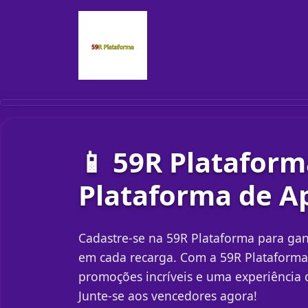
📱 59R Platafor
Plataforma de A
Cadastre-se na 59R Plataforma para ga
em cada recarga. Com a 59R Plataforma
promoções incríveis e uma experiência d
Junte-se aos vencedores agora!