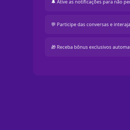
🔔 Ative as notificações para não p
💬 Participe das conversas e interaj
🎁 Receba bônus exclusivos autom