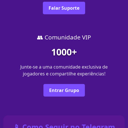
Falar Suporte
👥 Comunidade VIP
1000+
Junte-se a uma comunidade exclusiva de
jogadores e compartilhe experiências!
Entrar Grupo
📱 Como Seguir no Telegram