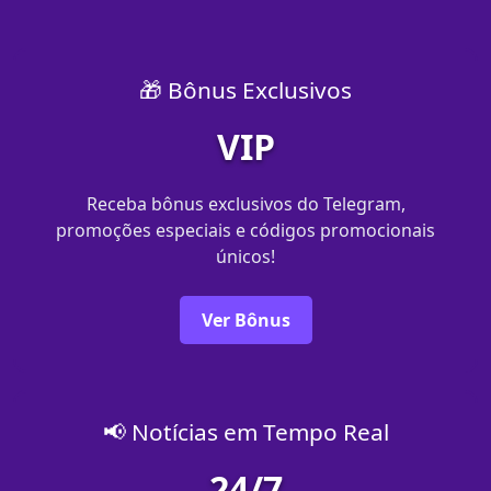
🎁 Bônus Exclusivos
VIP
Receba bônus exclusivos do Telegram,
promoções especiais e códigos promocionais
únicos!
Ver Bônus
📢 Notícias em Tempo Real
24/7