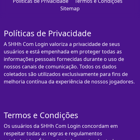
Políticas de Privacidade
Termos e Condições
Sitemap
Políticas de Privacidade
A 5HHh Com Login valoriza a privacidade de seus
usuários e está empenhada em proteger todas as
informações pessoais fornecidas durante o uso de
nossos canais de comunicação. Todos os dados
coletados são utilizados exclusivamente para fins de
melhoria contínua da experiência de nossos jogadores.
Termos e Condições
Os usuários da 5HHh Com Login concordam em
respeitar todas as regras e regulamentos