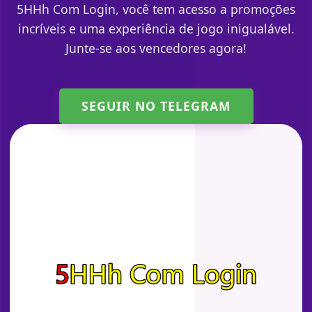
5HHh Com Login, você tem acesso a promoções
incríveis e uma experiência de jogo inigualável.
Junte-se aos vencedores agora!
SEGUIR NO TELEGRAM