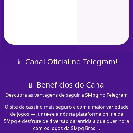
📱 Canal Oficial no Telegram!
📱 Benefícios do Canal
Descubra as vantagens de seguir a 5Mpg no Telegram
O site de cassino mais seguro e com a maior variedade
de jogos — junte-se a nós na plataforma online da
5Mpg e desfrute de diversão garantida a qualquer hora
com os jogos da 5Mpg Brasil .