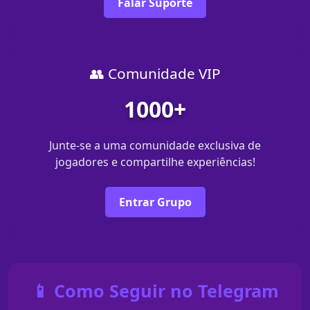
Falar Suporte
👥 Comunidade VIP
1000+
Junte-se a uma comunidade exclusiva de
jogadores e compartilhe experiências!
Entrar Grupo
📱 Como Seguir no Telegram