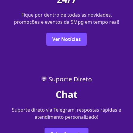
Fique por dentro de todas as novidades,
promoções e eventos da 5Mpg em tempo real!
Ver Notícias
💬 Suporte Direto
Chat
Suporte direto via Telegram, respostas rápidas e
atendimento personalizado!