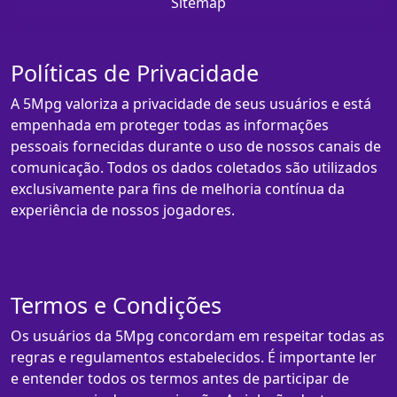
Sitemap
Políticas de Privacidade
A 5Mpg valoriza a privacidade de seus usuários e está
empenhada em proteger todas as informações
pessoais fornecidas durante o uso de nossos canais de
comunicação. Todos os dados coletados são utilizados
exclusivamente para fins de melhoria contínua da
experiência de nossos jogadores.
Termos e Condições
Os usuários da 5Mpg concordam em respeitar todas as
regras e regulamentos estabelecidos. É importante ler
e entender todos os termos antes de participar de