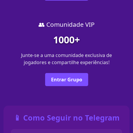
👥 Comunidade VIP
1000+
Junte-se a uma comunidade exclusiva de
jogadores e compartilhe experiências!
Entrar Grupo
📱 Como Seguir no Telegram