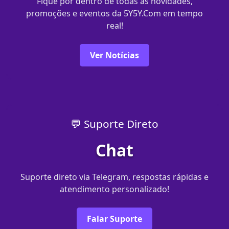
Fique por dentro de todas as novidades,
promoções e eventos da 5Y5Y.Com em tempo
real!
Ver Notícias
💬 Suporte Direto
Chat
Suporte direto via Telegram, respostas rápidas e
atendimento personalizado!
Falar Suporte