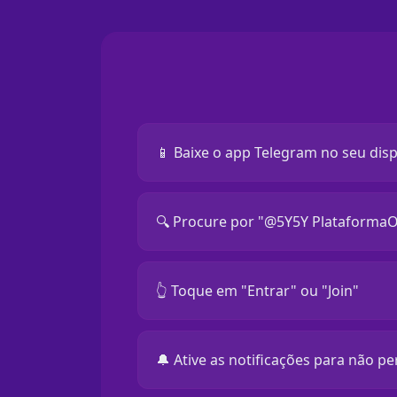
📱 Baixe o app Telegram no seu disp
🔍 Procure por "@5Y5Y PlataformaOf
👆 Toque em "Entrar" ou "Join"
🔔 Ative as notificações para não p