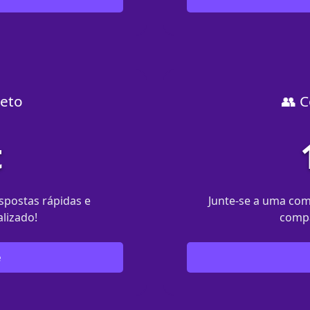
reto
👥 
t
espostas rápidas e
Junte-se a uma com
lizado!
compa
e