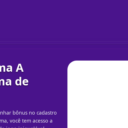
ma A
ma de
anhar bônus no cadastro
ma, você tem acesso a