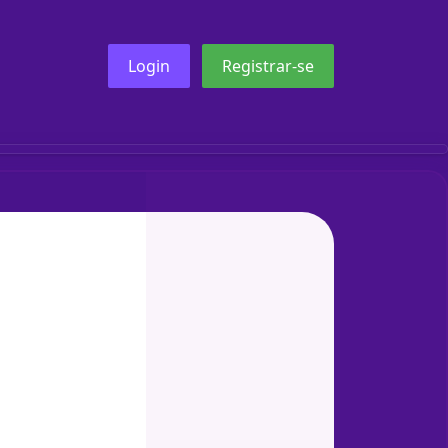
Login
Registrar-se