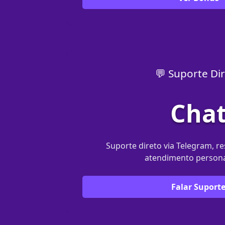
💬 Suporte Di
Cha
Suporte direto via Telegram, r
atendimento persona
Falar Suport