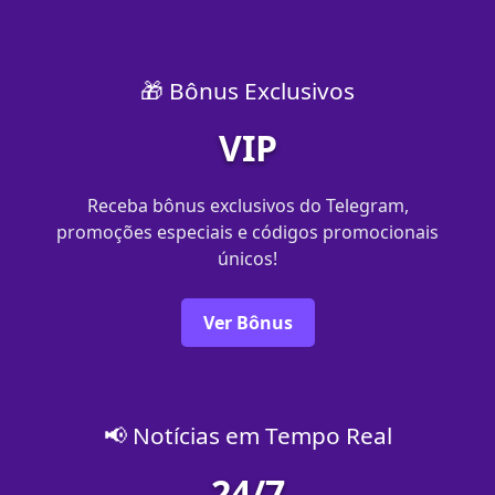
🎁 Bônus Exclusivos
VIP
Receba bônus exclusivos do Telegram,
promoções especiais e códigos promocionais
únicos!
Ver Bônus
📢 Notícias em Tempo Real
24/7