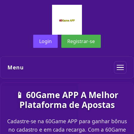
Login
Registrar-se
Menu
📱 60Game APP A Melhor
Plataforma de Apostas
Cadastre-se na 60Game APP para ganhar bônus
no cadastro e em cada recarga. Com a 60Game