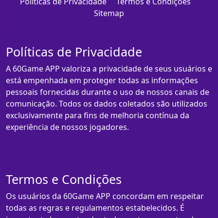
Políticas de Privacidade
Termos e Condições
Sitemap
Políticas de Privacidade
A 60Game APP valoriza a privacidade de seus usuários e
está empenhada em proteger todas as informações
pessoais fornecidas durante o uso de nossos canais de
comunicação. Todos os dados coletados são utilizados
exclusivamente para fins de melhoria contínua da
experiência de nossos jogadores.
Termos e Condições
Os usuários da 60Game APP concordam em respeitar
todas as regras e regulamentos estabelecidos. É