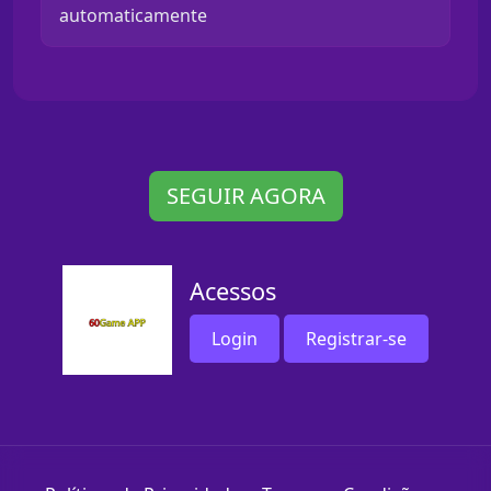
automaticamente
SEGUIR AGORA
Acessos
Login
Registrar-se