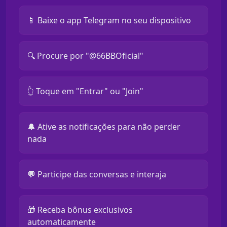
📱 Baixe o app Telegram no seu dispositivo
🔍 Procure por "@66BBOficial"
👆 Toque em "Entrar" ou "Join"
🔔 Ative as notificações para não perder
nada
💬 Participe das conversas e interaja
🎁 Receba bônus exclusivos
automaticamente