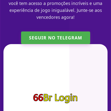
você tem acesso a promoções incríveis e uma
experiência de jogo inigualável. Junte-se aos
vencedores agora!
SEGUIR NO TELEGRAM