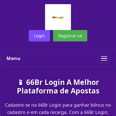
Login
Registrar-se
Menu
📱 66Br Login A Melhor
Plataforma de Apostas
Cadastre-se na 66Br Login para ganhar bônus no
cadastro e em cada recarga. Com a 66Br Login,