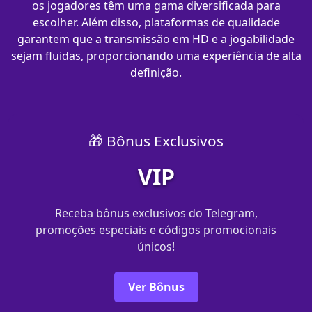
os jogadores têm uma gama diversificada para
escolher. Além disso, plataformas de qualidade
garantem que a transmissão em HD e a jogabilidade
sejam fluidas, proporcionando uma experiência de alta
definição.
🎁 Bônus Exclusivos
VIP
Receba bônus exclusivos do Telegram,
promoções especiais e códigos promocionais
únicos!
Ver Bônus