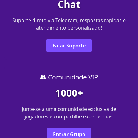
Chat
Suporte direto via Telegram, respostas rápidas e
atendimento personalizado!
Falar Suporte
👥 Comunidade VIP
1000+
Junte-se a uma comunidade exclusiva de
jogadores e compartilhe experiências!
Entrar Grupo