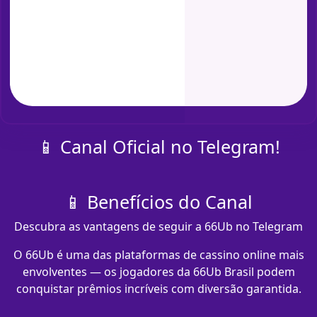
📱 Canal Oficial no Telegram!
📱 Benefícios do Canal
Descubra as vantagens de seguir a 66Ub no Telegram
O 66Ub é uma das plataformas de cassino online mais
envolventes — os jogadores da 66Ub Brasil podem
conquistar prêmios incríveis com diversão garantida.