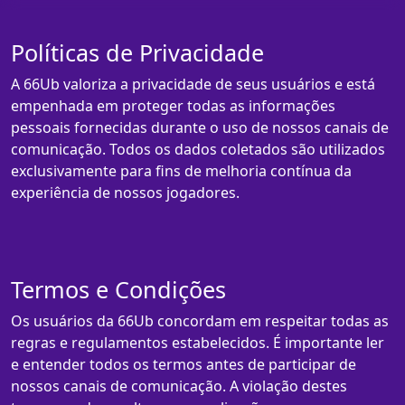
Políticas de Privacidade
A 66Ub valoriza a privacidade de seus usuários e está
empenhada em proteger todas as informações
pessoais fornecidas durante o uso de nossos canais de
comunicação. Todos os dados coletados são utilizados
exclusivamente para fins de melhoria contínua da
experiência de nossos jogadores.
Termos e Condições
Os usuários da 66Ub concordam em respeitar todas as
regras e regulamentos estabelecidos. É importante ler
e entender todos os termos antes de participar de
nossos canais de comunicação. A violação destes