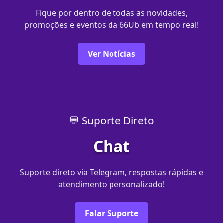
Fique por dentro de todas as novidades,
promoções e eventos da 66Ub em tempo real!
Ver Notícias
💬 Suporte Direto
Chat
Suporte direto via Telegram, respostas rápidas e
atendimento personalizado!
Falar Suporte