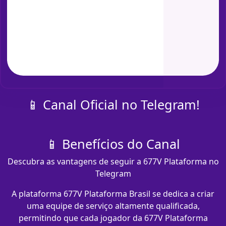
📱 Canal Oficial no Telegram!
📱 Benefícios do Canal
Descubra as vantagens de seguir a 677V Plataforma no
Telegram
A plataforma 677V Plataforma Brasil se dedica a criar
uma equipe de serviço altamente qualificada,
permitindo que cada jogador da 677V Plataforma