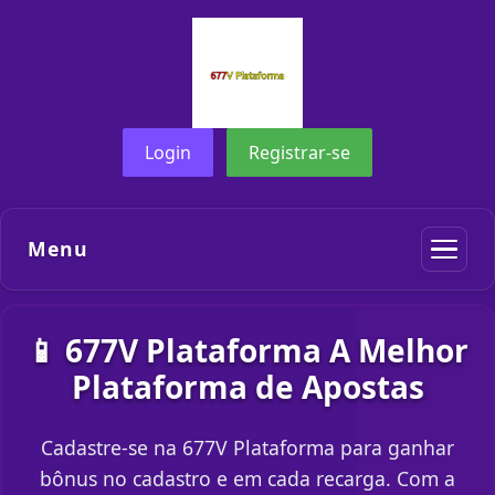
Login
Registrar-se
Menu
📱 677V Plataforma A Melhor
Plataforma de Apostas
Cadastre-se na 677V Plataforma para ganhar
bônus no cadastro e em cada recarga. Com a