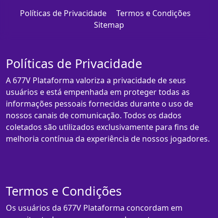
Políticas de Privacidade
Termos e Condições
Sitemap
Políticas de Privacidade
A 677V Plataforma valoriza a privacidade de seus
usuários e está empenhada em proteger todas as
informações pessoais fornecidas durante o uso de
nossos canais de comunicação. Todos os dados
coletados são utilizados exclusivamente para fins de
melhoria contínua da experiência de nossos jogadores.
Termos e Condições
Os usuários da 677V Plataforma concordam em