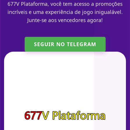
677V Plataforma, você tem acesso a promoções
incríveis e uma experiência de jogo inigualável.
Junte-se aos vencedores agora!
SEGUIR NO TELEGRAM