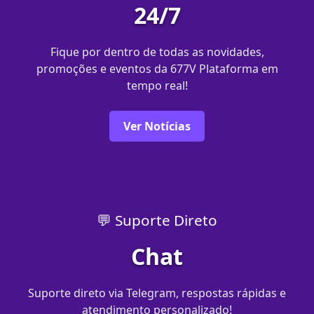
24/7
Fique por dentro de todas as novidades,
promoções e eventos da 677V Plataforma em
tempo real!
Ver Notícias
💬 Suporte Direto
Chat
Suporte direto via Telegram, respostas rápidas e
atendimento personalizado!