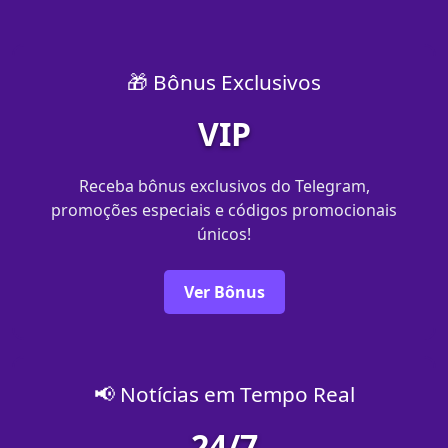
🎁 Bônus Exclusivos
VIP
Receba bônus exclusivos do Telegram,
promoções especiais e códigos promocionais
únicos!
Ver Bônus
📢 Notícias em Tempo Real
24/7