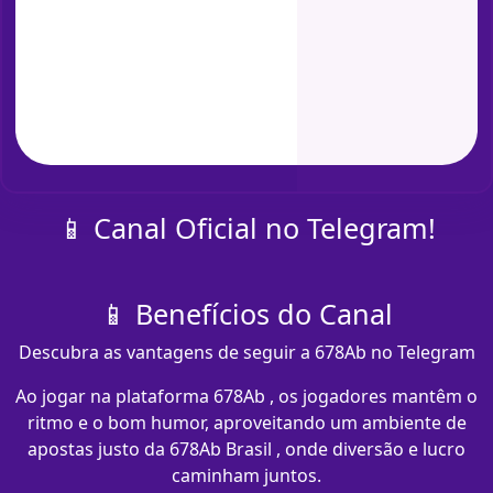
📱 Canal Oficial no Telegram!
📱 Benefícios do Canal
Descubra as vantagens de seguir a 678Ab no Telegram
Ao jogar na plataforma 678Ab , os jogadores mantêm o
ritmo e o bom humor, aproveitando um ambiente de
apostas justo da 678Ab Brasil , onde diversão e lucro
caminham juntos.