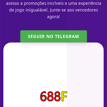
acesso a promoções incríveis e uma experiência
de jogo inigualável. Junte-se aos vencedores
agora!
SEGUIR NO TELEGRAM