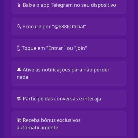
📱 Baixe o app Telegram no seu dispositivo
🔍 Procure por "@688FOficial"
👆 Toque em "Entrar" ou "Join"
🔔 Ative as notificações para não perder
nada
💬 Participe das conversas e interaja
🎁 Receba bônus exclusivos
automaticamente