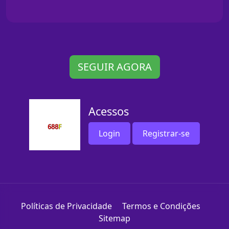
SEGUIR AGORA
Acessos
Login
Registrar-se
Políticas de Privacidade
Termos e Condições
Sitemap