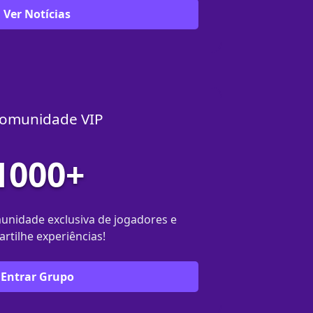
Ver Notícias
Comunidade VIP
1000+
unidade exclusiva de jogadores e
rtilhe experiências!
Entrar Grupo