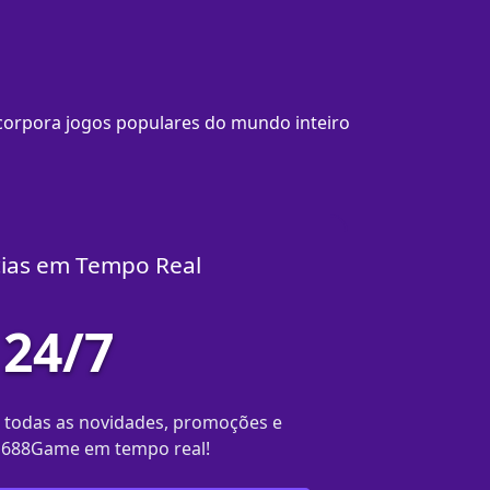
corpora jogos populares do mundo inteiro
cias em Tempo Real
24/7
e todas as novidades, promoções e
 688Game em tempo real!