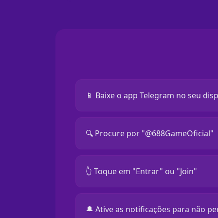
📱 Baixe o app Telegram no seu disp
🔍 Procure por "@688GameOficial"
👆 Toque em "Entrar" ou "Join"
🔔 Ative as notificações para não p