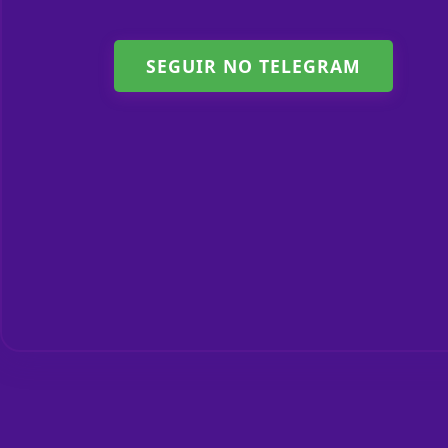
SEGUIR NO TELEGRAM