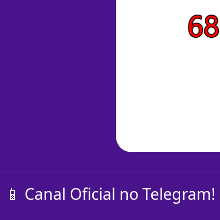
📱 Canal Oficial no Telegram!