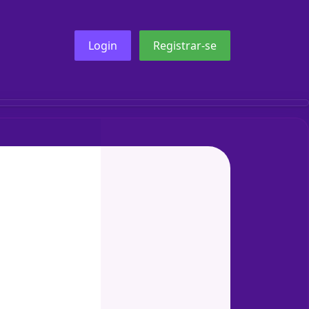
Login
Registrar-se