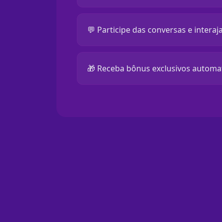
💬 Participe das conversas e interaj
🎁 Receba bônus exclusivos autom