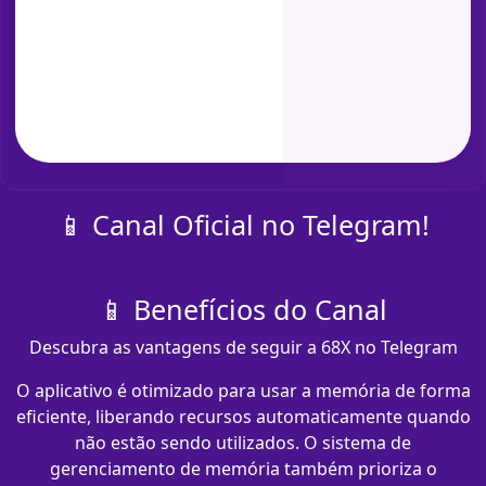
📱 Canal Oficial no Telegram!
📱 Benefícios do Canal
Descubra as vantagens de seguir a 68X no Telegram
O aplicativo é otimizado para usar a memória de forma
eficiente, liberando recursos automaticamente quando
não estão sendo utilizados. O sistema de
gerenciamento de memória também prioriza o