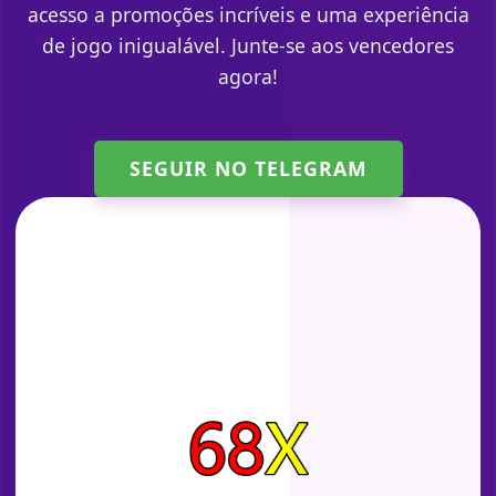
acesso a promoções incríveis e uma experiência
de jogo inigualável. Junte-se aos vencedores
agora!
SEGUIR NO TELEGRAM