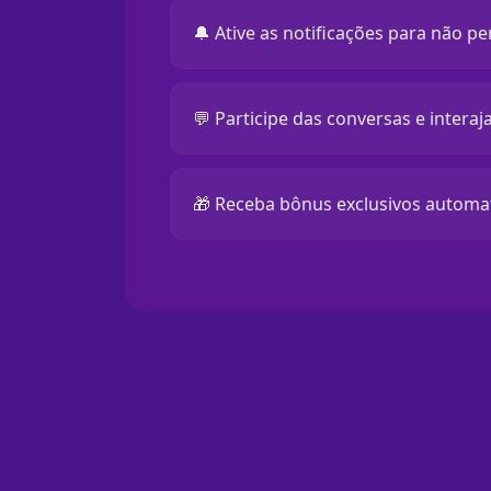
🔔 Ative as notificações para não p
💬 Participe das conversas e interaj
🎁 Receba bônus exclusivos autom