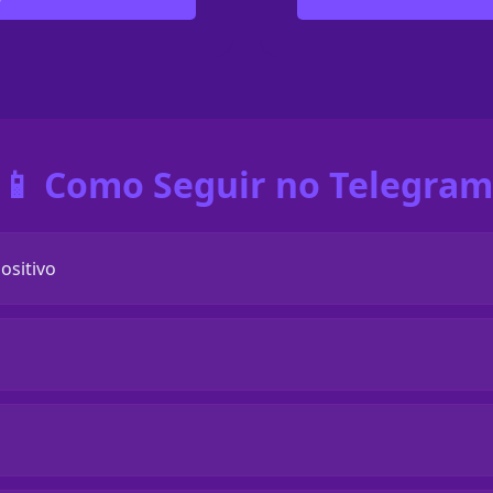
📱 Como Seguir no Telegram
ositivo