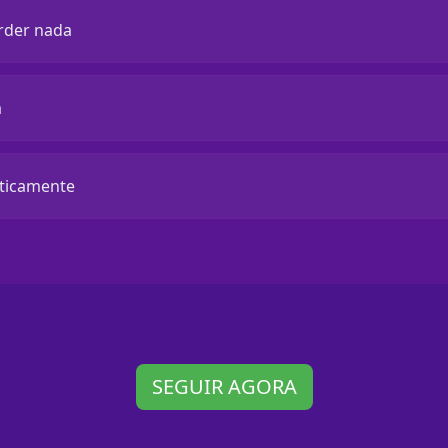
erder nada
a
aticamente
SEGUIR AGORA