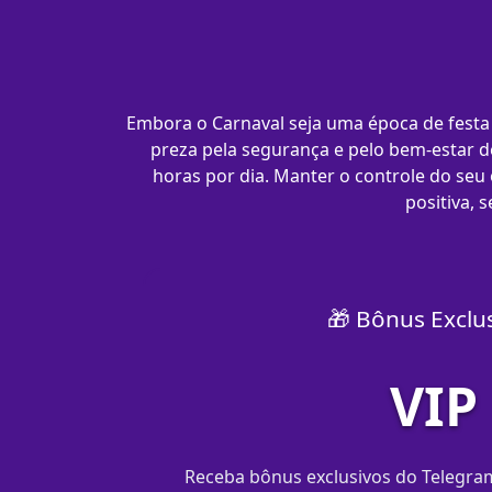
Embora o Carnaval seja uma época de festa 
preza pela segurança e pelo bem-estar de
horas por dia. Manter o controle do seu
positiva, 
🎁 Bônus Exclu
VIP
Receba bônus exclusivos do Telegra