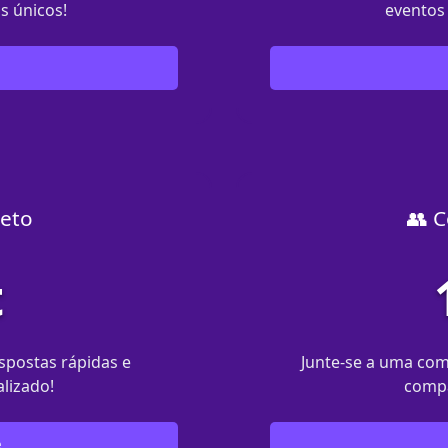
s únicos!
eventos
reto
👥 
t
espostas rápidas e
Junte-se a uma com
lizado!
compa
e