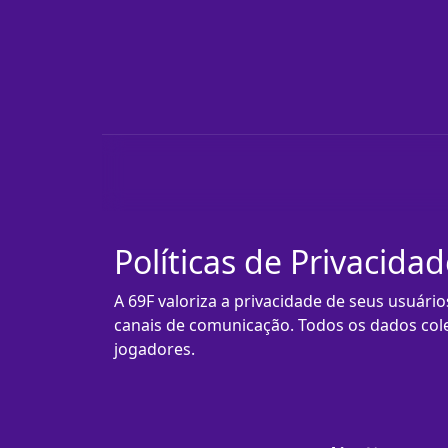
Políticas de Privacida
A 69F valoriza a privacidade de seus usuár
canais de comunicação. Todos os dados cole
jogadores.