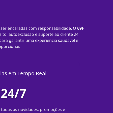
m ser encaradas com responsabilidade. O
69F
ito, autoexclusão e suporte ao cliente 24
para garantir uma experiência saudável e
oporcionar.
cias em Tempo Real
24/7
e todas as novidades, promoções e