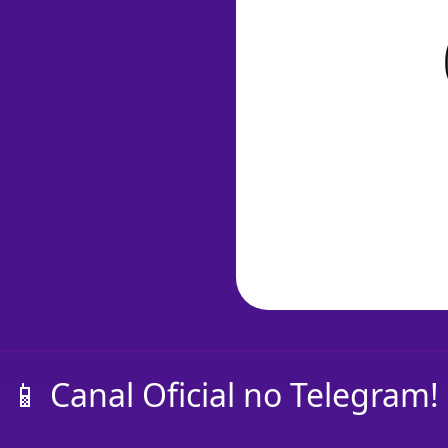
📱 Canal Oficial no Telegram!