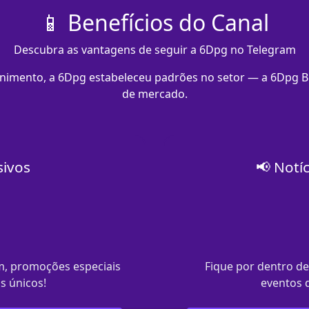
📱 Benefícios do Canal
Descubra as vantagens de seguir a 6Dpg no Telegram
enimento, a 6Dpg estabeleceu padrões no setor — a 6Dpg Bra
de mercado.
sivos
📢 Notí
m, promoções especiais
Fique por dentro d
s únicos!
eventos 