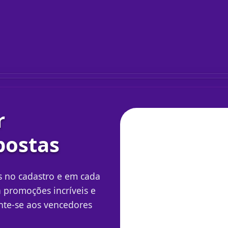
r
postas
 no cadastro e em cada
 promoções incríveis e
unte-se aos vencedores