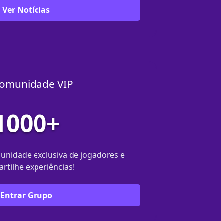
Ver Notícias
Comunidade VIP
1000+
unidade exclusiva de jogadores e
rtilhe experiências!
Entrar Grupo