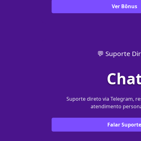
Ver Bônus
💬 Suporte Di
Cha
Suporte direto via Telegram, r
atendimento persona
Falar Suport