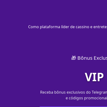
Como plataforma líder de cassino e entret
🎁 Bônus Exclu
VIP
Receba bônus exclusivos do Telegra
e códigos promocionai