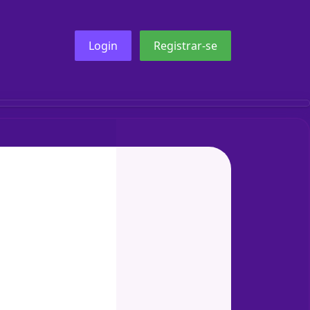
Login
Registrar-se