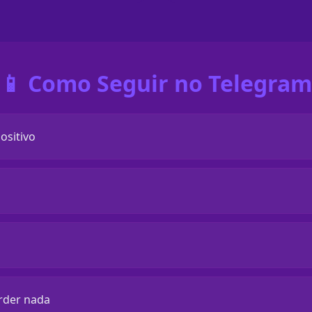
📱 Como Seguir no Telegram
ositivo
erder nada