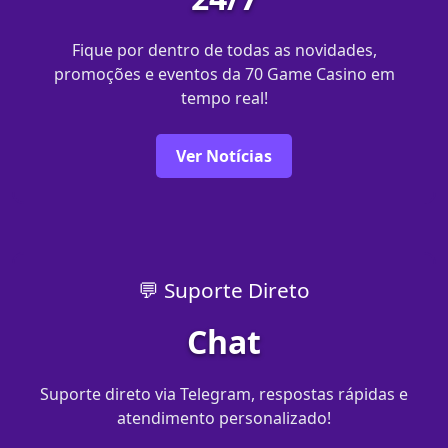
Fique por dentro de todas as novidades,
promoções e eventos da 70 Game Casino em
tempo real!
Ver Notícias
💬 Suporte Direto
Chat
Suporte direto via Telegram, respostas rápidas e
atendimento personalizado!