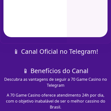
📱 Canal Oficial no Telegram!
📱 Benefícios do Canal
Descubra as vantagens de seguir a 70 Game Casino no
Telegram
A 70 Game Casino oferece atendimento 24h por dia,
com o objetivo inabalável de ser o melhor cassino do
Brasil.