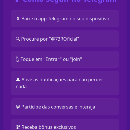
📱 Baixe o app Telegram no seu dispositivo
🔍 Procure por "@73ROficial"
👆 Toque em "Entrar" ou "Join"
🔔 Ative as notificações para não perder
nada
💬 Participe das conversas e interaja
🎁 Receba bônus exclusivos