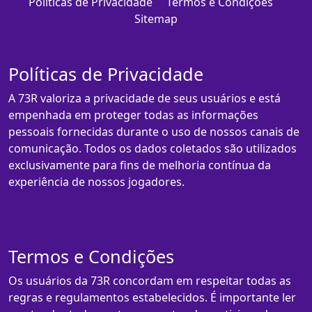
Políticas de Privacidade
Termos e Condições
Sitemap
Políticas de Privacidade
A 73R valoriza a privacidade de seus usuários e está
empenhada em proteger todas as informações
pessoais fornecidas durante o uso de nossos canais de
comunicação. Todos os dados coletados são utilizados
exclusivamente para fins de melhoria contínua da
experiência de nossos jogadores.
Termos e Condições
Os usuários da 73R concordam em respeitar todas as
regras e regulamentos estabelecidos. É importante ler