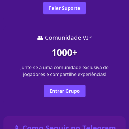
Falar Suporte
👥 Comunidade VIP
1000+
Junte-se a uma comunidade exclusiva de
jogadores e compartilhe experiências!
Entrar Grupo
📱 Como Seguir no Telegram