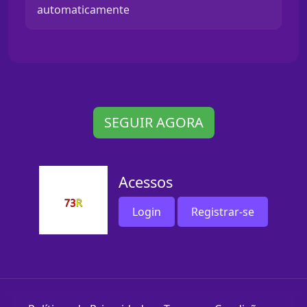
automaticamente
SEGUIR AGORA
Acessos
Login
Registrar-se