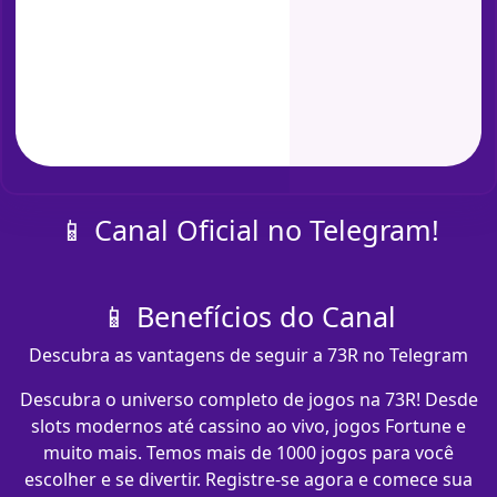
📱 Canal Oficial no Telegram!
📱 Benefícios do Canal
Descubra as vantagens de seguir a 73R no Telegram
Descubra o universo completo de jogos na 73R! Desde
slots modernos até cassino ao vivo, jogos Fortune e
muito mais. Temos mais de 1000 jogos para você
escolher e se divertir. Registre-se agora e comece sua