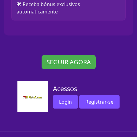
🎁 Receba bônus exclusivos
automaticamente
SEGUIR AGORA
Acessos
Login
Registrar-se