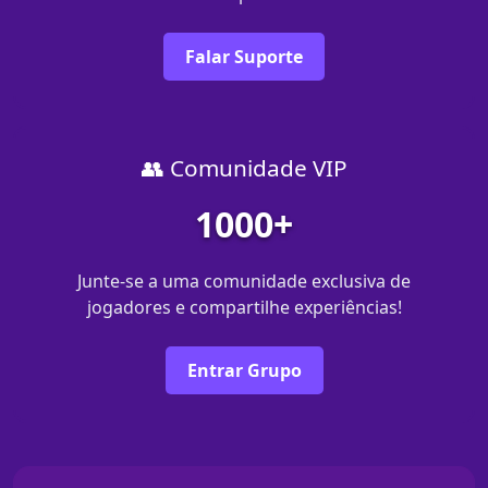
Falar Suporte
👥 Comunidade VIP
1000+
Junte-se a uma comunidade exclusiva de
jogadores e compartilhe experiências!
Entrar Grupo