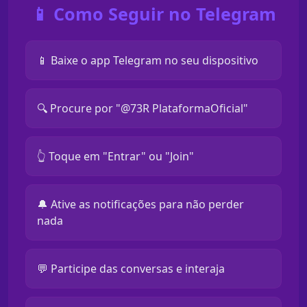
📱 Como Seguir no Telegram
📱 Baixe o app Telegram no seu dispositivo
🔍 Procure por "@73R PlataformaOficial"
👆 Toque em "Entrar" ou "Join"
🔔 Ative as notificações para não perder
nada
💬 Participe das conversas e interaja