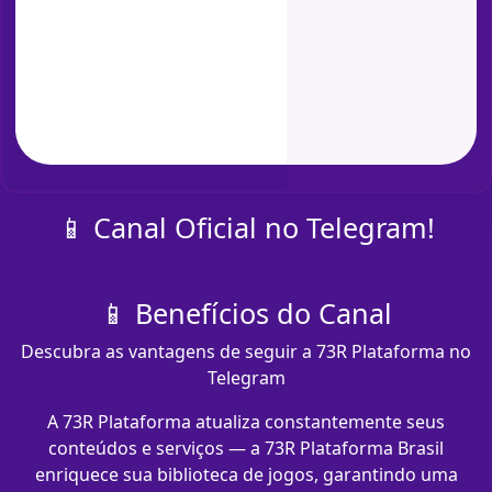
📱 Canal Oficial no Telegram!
📱 Benefícios do Canal
Descubra as vantagens de seguir a 73R Plataforma no
Telegram
A 73R Plataforma atualiza constantemente seus
conteúdos e serviços — a 73R Plataforma Brasil
enriquece sua biblioteca de jogos, garantindo uma