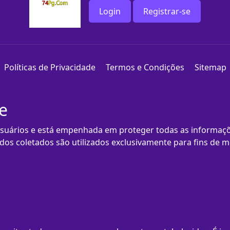
Login
Registrar-se
Políticas de Privacidade
Termos e Condições
Sitemap
de
 usuários e está empenhada em proteger todas as informaçõ
os coletados são utilizados exclusivamente para fins de m