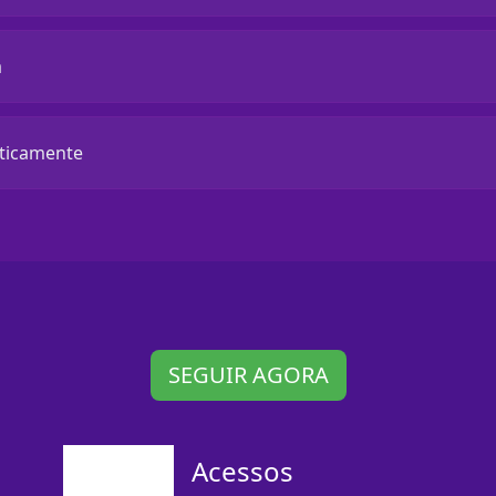
a
aticamente
SEGUIR AGORA
Acessos