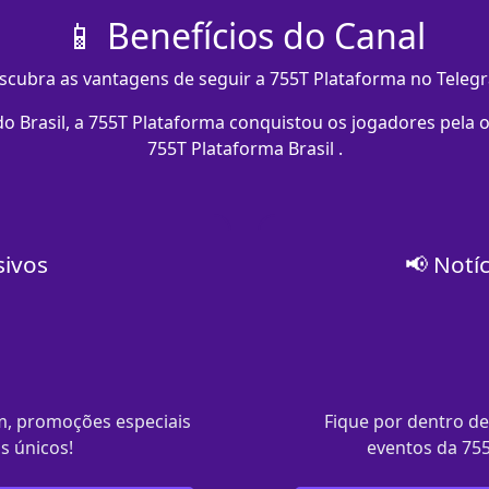
📱 Benefícios do Canal
scubra as vantagens de seguir a 755T Plataforma no Teleg
 Brasil, a 755T Plataforma conquistou os jogadores pela o
755T Plataforma Brasil .
sivos
📢 Notí
m, promoções especiais
Fique por dentro d
s únicos!
eventos da 75