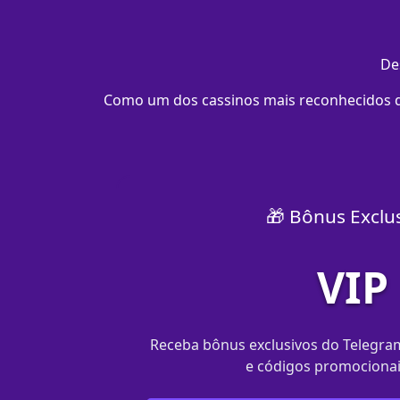
De
Como um dos cassinos mais reconhecidos do
🎁 Bônus Exclu
VIP
Receba bônus exclusivos do Telegra
e códigos promocionai