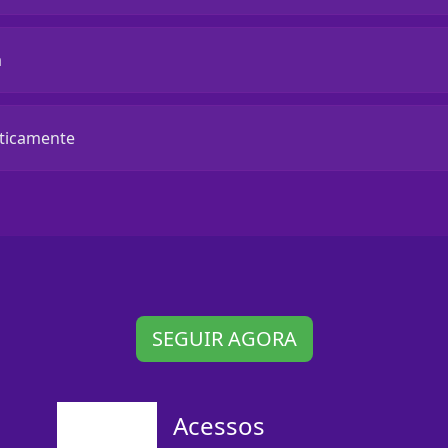
a
aticamente
SEGUIR AGORA
Acessos