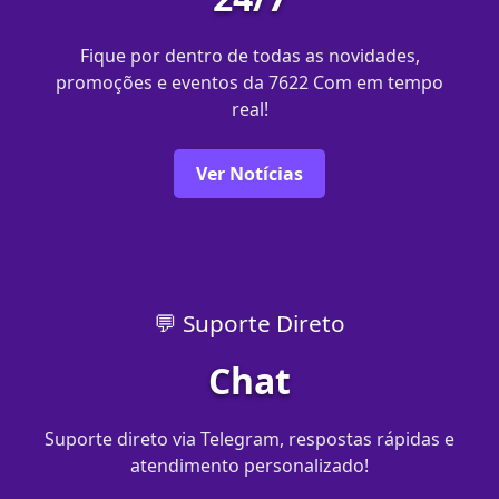
Fique por dentro de todas as novidades,
promoções e eventos da 7622 Com em tempo
real!
Ver Notícias
💬 Suporte Direto
Chat
Suporte direto via Telegram, respostas rápidas e
atendimento personalizado!