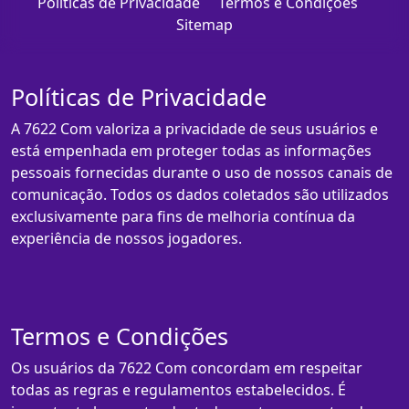
Políticas de Privacidade
Termos e Condições
Sitemap
Políticas de Privacidade
A 7622 Com valoriza a privacidade de seus usuários e
está empenhada em proteger todas as informações
pessoais fornecidas durante o uso de nossos canais de
comunicação. Todos os dados coletados são utilizados
exclusivamente para fins de melhoria contínua da
experiência de nossos jogadores.
Termos e Condições
Os usuários da 7622 Com concordam em respeitar
todas as regras e regulamentos estabelecidos. É