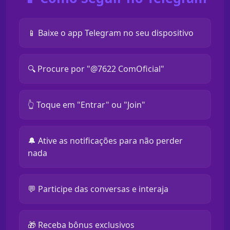
📱 Baixe o app Telegram no seu dispositivo
🔍 Procure por "@7622 ComOficial"
👆 Toque em "Entrar" ou "Join"
🔔 Ative as notificações para não perder
nada
💬 Participe das conversas e interaja
🎁 Receba bônus exclusivos