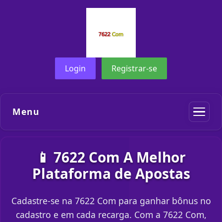
Login
Registrar-se
Menu
📱 7622 Com A Melhor
Plataforma de Apostas
Cadastre-se na 7622 Com para ganhar bônus no
cadastro e em cada recarga. Com a 7622 Com,