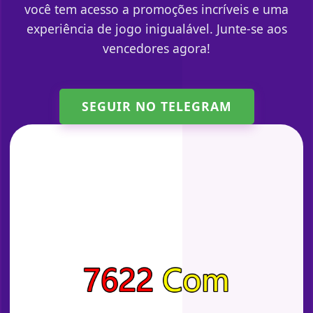
você tem acesso a promoções incríveis e uma
experiência de jogo inigualável. Junte-se aos
vencedores agora!
SEGUIR NO TELEGRAM