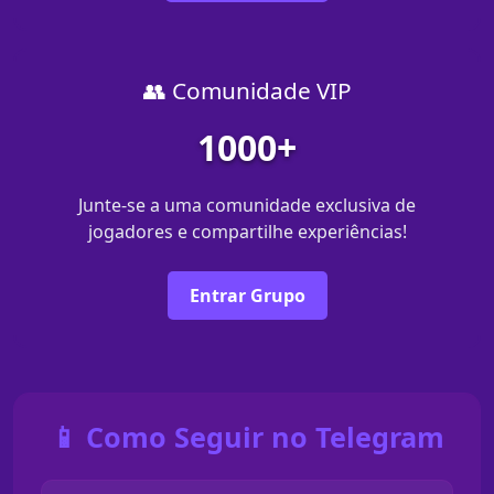
👥 Comunidade VIP
1000+
Junte-se a uma comunidade exclusiva de
jogadores e compartilhe experiências!
Entrar Grupo
📱 Como Seguir no Telegram